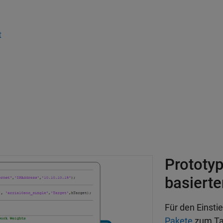
t
Prototy
basierte
Für den Einsti
Pakete
zum Tar