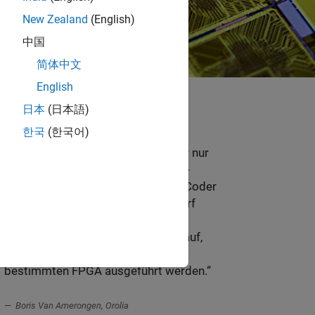
New Zealand
(English)
中国
简体中文
English
日本
(日本語)
한국
(한국어)
„Wir haben zwar umfangreiche
Erfahrung in unserem Bereich, aber nur
begrenzte Erfahrung mit der FPGA-
Integration. Mit Simulink und HDL Coder
konnten wir uns voll auf den Entwurf
intelligenter Algorithmen für unser
Produkt konzentrieren anstatt darauf,
wie diese Algorithmen auf einem
bestimmten FPGA ausgeführt werden.“
Boris Van Amerongen, Orolia