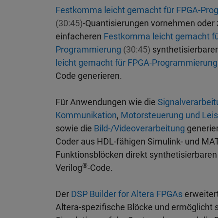
Festkomma leicht gemacht für FPGA-Pro
(30:45)
-Quantisierungen vornehmen oder 
einfacheren
Festkomma leicht gemacht f
Programmierung
(30:45)
synthetisierbare
leicht gemacht für FPGA-Programmierun
Code generieren.
Für Anwendungen wie die
Signalverarbei
Kommunikation
,
Motorsteuerung und Lei
sowie die
Bild-/Videoverarbeitung
generie
Coder aus HDL-fähigen Simulink- und MA
Funktionsblöcken direkt synthetisierbare
®
Verilog
-Code.
Der
DSP Builder for Altera FPGAs
erweiter
Altera-spezifische Blöcke und ermöglicht 