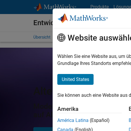
Weiter zum Inhalt
Produkte
Lösung
Entwicklung für FPGAs, ASICs
Website auswähl
Übersicht
Prototyping
Produktionsdesign & Verifi
Wählen Sie eine Website aus, um üb
Grundlage Ihres Standorts empfehle
United States
Altera FPGAs und S
Sie können auch eine Website aus d
Modellierung, Verifikation u
Amerika
auf Altera- Geräten
América Latina
(Español)
Canada
(English)