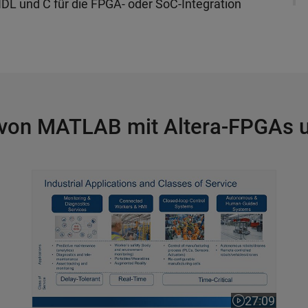
DL und C für die FPGA- oder SoC-Integration
von MATLAB mit Altera-FPGAs 
WiFi-Netzwerke der neuen Generation für zeitkri
27:09
Dauer des Vid