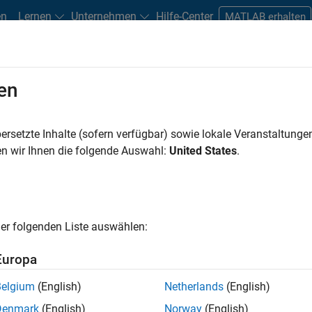
en
Lernen
Unternehmen
Hilfe-Center
MATLAB erhalten
 und SoCs
en
kation
Partner-Lösungen
ersetzte Inhalte (sofern verfügbar) sowie lokale Veranstaltung
n wir Ihnen die folgende Auswahl:
United States
.
oCs
er folgenden Liste auswählen:
nd Programmierung Ihrer Algorithmen
Europa
Belgium
(English)
Netherlands
(English)
Denmark
(English)
Norway
(English)