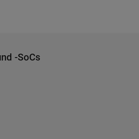
und -SoCs
tische Anwendungen
eos 27:09