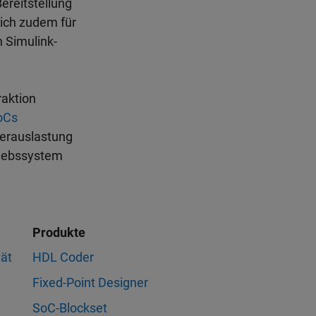
ereitstellung
sich zudem für
 Simulink-
raktion
oCs
herauslastung
riebssystem
Produkte
tät
HDL Coder
g
Fixed-Point Designer
SoC-Blockset