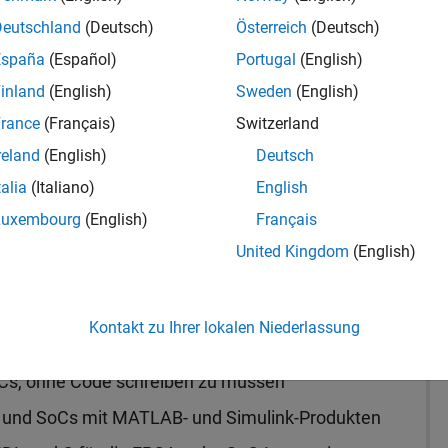
kontaktieren
Deutschland
(Deutsch)
Österreich
(Deutsch)
España
(Español)
Portugal
(English)
inland
(English)
Sweden
(English)
rance
(Français)
Switzerland
reland
(English)
Deutsch
utzen MATLAB und Simulink zur Entwicklung von
talia
(Italiano)
English
 und nachfolgenden Bereitstellung auf FPGA- und
Luxembourg
(English)
Français
United Kingdom
(English)
öglich:
Kontakt zu Ihrer lokalen Niederlassung
ur auf Systemebene
Cs, ohne Code schreiben zu müssen
 und SoCs mit MATLAB- und Simulink-Produkten