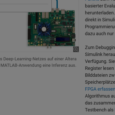
basierter Eval
herunterladen.
direkt in Simul
Programmierun
dazu auch nur
Zum Debuggin
Simulink hera
es Deep-Learning-Netzes auf einer Altera
Verfügung. Sie
e MATLAB-Anwendung eine Inferenz aus.
Register lesen
Bilddateien z
Speicherplätz
FPGA erfasse
Algorithmus au
das zusammen 
Testbench als