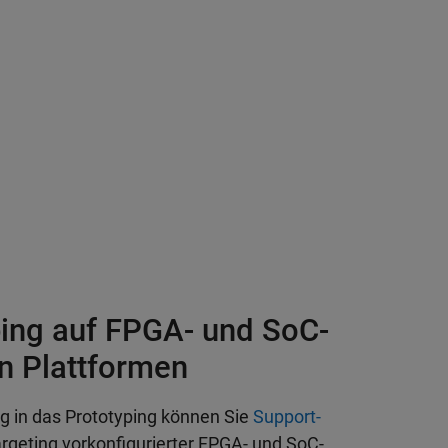
ping auf FPGA- und SoC-
n Plattformen
eg in das Prototyping können Sie
Support-
geting vorkonfigurierter FPGA- und SoC-