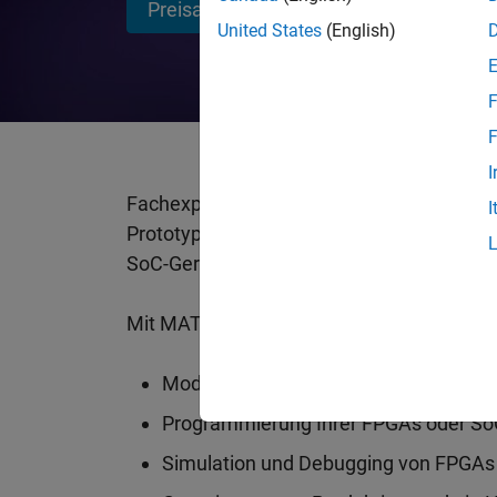
Preisangebot anfordern
Vertrieb 
United States
(English)
F
F
I
Fachexperten und Hardware-Ingenieure n
I
Prototypen- und Produktionsanwendungen
®
SoC-Geräten von Altera
.
Mit MATLAB und Simulink ist Folgendes m
Modellierung der Hardware-Architekt
Programmierung Ihrer FPGAs oder So
Simulation und Debugging von FPGAs