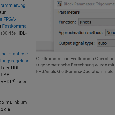
grammierung
zur
ür FPGA-
n
Festkomma
g
(30:45)
-HDL-
tung
,
drahtlose
Gleitkomma- und Festkomma-Operationen
stungsregelung
trigonometrische Berechnung wurde mit d
rt der HDL
FPGAs als Gleitkomma-Operation implem
TLAB-
®
n VHDL
- oder
t Simulink um
so die