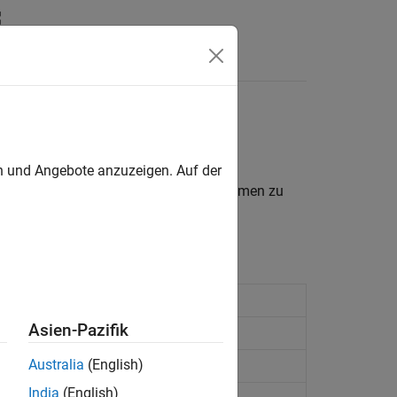
Antworten
en und Angebote anzuzeigen. Auf der
me zu modellieren und diskrete Algorithmen zu
riable sample periods
Asien-Pazifik
ne time step
Australia
(English)
India
(English)