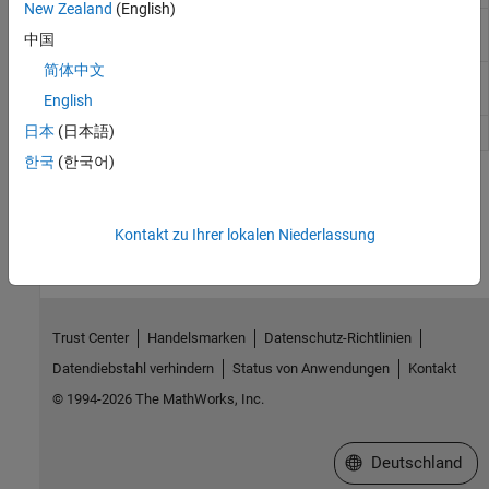
New Zealand
(English)
Unit
Convert units
中国
Conversion
简体中文
Weighted
Support calculations involving sample time
Sample Time
English
日本
(日本語)
Width
Output width of input vector
한국
(한국어)
How useful was this information?
Kontakt zu Ihrer lokalen Niederlassung
Trust Center
Handelsmarken
Datenschutz-Richtlinien
Datendiebstahl verhindern
Status von Anwendungen
Kontakt
© 1994-2026 The MathWorks, Inc.
Website auswählen
Deutschland