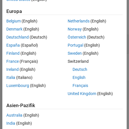
See Also
Ports
Europa
Input
Belgium
(English)
Netherlands
(English)
expand all
Denmark
(English)
Norway
(English)
Deutschland
(Deutsch)
Österreich
(Deutsch)
Port_1
—
Input signal
scalar | vector
España
(Español)
Portugal
(English)
Finland
(English)
Sweden
(English)
France
(Français)
Switzerland
Output
Ireland
(English)
Deutsch
expand all
Italia
(Italiano)
English
Port_1
—
Transfer function output signal
Luxembourg
(English)
Français
scalar | vector
United Kingdom
(English)
Asien-Pazifik
Parameters
Australia
(English)
expand all
India
(English)