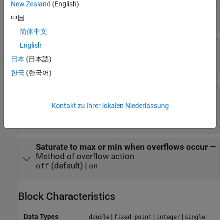
New Zealand
(English)
Pole (in Z plane)
—
Pole
(default) | scalar
中国
0.95
简体中文
Initial condition for previous output
—
Initial
English
condition for previous output
日本
(日本語)
(default) | scalar
0.0
한국
(한국어)
Integer rounding mode
—
Rounding mode for
fixed-point operations
Kontakt zu Ihrer lokalen Niederlassung
(default) |
|
|
Floor
Ceiling
Convergent
Nearest
|
|
|
Round
Simplest
Zero
Saturate to max or min when overflows occur
—
Method of overflow action
(default) |
off
on
Block Characteristics
Data Types
|
|
|
double
fixed point
integer
single