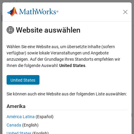
Weiter zum Inhalt
MATLAB Hilfe-Center
Umschaltung für Off-Canvas-Navigation
Website auswählen
Hauptinhalt
Startseite der Dokumentation
Transfer Fcn First Order
Simulink
Wählen Sie eine Website aus, um übersetzte Inhalte (sofern
Simulink Environment Fundamentals
Implement discrete-time first order transfer function
verfügbar) sowie lokale Veranstaltungen und Angebote
Block Libraries
anzuzeigen. Auf der Grundlage Ihres Standorts empfehlen wir
expand all in page
Ihnen die folgende Auswahl:
United States
.
Discrete
Transfer Fcn First Order
Libraries:
United States
Simulink / Discrete
ON THIS PAGE
Description
Sie können auch eine Website aus der folgenden Liste auswählen:
Ports
Description
Amerika
Parameters
The
Transfer Fcn First Order
block implements a discrete-time first
Block Characteristics
América Latina
(Español)
order transfer function of the input. The transfer function has a
Extended Capabilities
Canada
(English)
unity DC gain.
Version History
United States
(English)