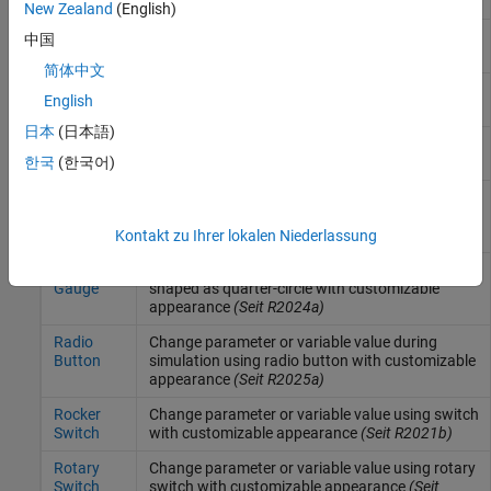
Gauge
horizontal gauge with customizable appearance
New Zealand
(English)
Horizontal
Change parameter or variable value using
中国
Slider
horizontal slider with customizable appearance
简体中文
Knob
Change parameter or variable value using knob
English
with customizable appearance
日本
(日本語)
Lamp
Display color that reflects signal value on lamp
with customizable appearance
(Seit R2021b)
한국
(한국어)
Push
Change parameter or variable value using
Button
button with customizable appearance
(Seit
R2021b)
Kontakt zu Ihrer lokalen Niederlassung
Quarter
Display signal value during simulation on gauge
Gauge
shaped as quarter-circle with customizable
appearance
(Seit R2024a)
Radio
Change parameter or variable value during
Button
simulation using radio button with customizable
appearance
(Seit R2025a)
Rocker
Change parameter or variable value using switch
Switch
with customizable appearance
(Seit R2021b)
Rotary
Change parameter or variable value using rotary
Switch
switch with customizable appearance
(Seit