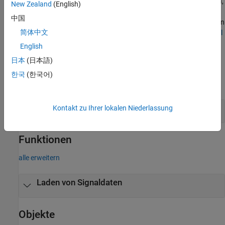
verwenden, die in einer früheren Simulation aufgezeichnet wurden,
New Zealand
(English)
aus einer anderen Quelle stammen oder Sie können die Daten
中国
selbst erstellen. Um herauszufinden, welcher Ansatz für das Laden
简体中文
von Signalen verwendet werden sollte, siehe
Comparison of Signal
Loading Techniques
.
English
日本
(日本語)
Blöcke
한국
(한국어)
alle erweitern
Laden von Signaldaten
Kontakt zu Ihrer lokalen Niederlassung
Funktionen
alle erweitern
Laden von Signaldaten
Objekte