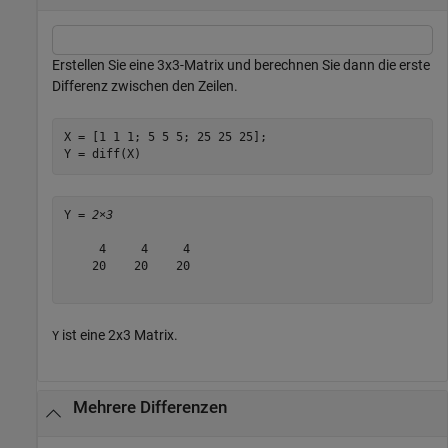
Erstellen Sie eine 3x3-Matrix und berechnen Sie dann die erste
Differenz zwischen den Zeilen.
X = [1 1 1; 5 5 5; 25 25 25];

Y = diff(X)
Y = 
2×3
     4     4     4

    20    20    20

ist eine 2x3 Matrix.
Y
Mehrere Differenzen