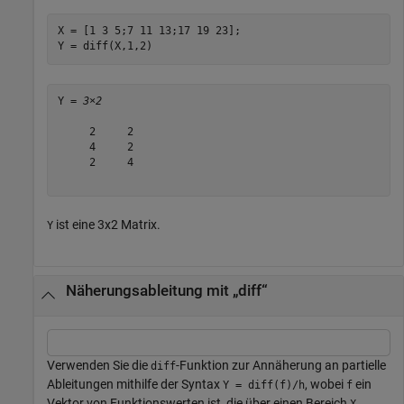
X = [1 3 5;7 11 13;17 19 23];

Y = diff(X,1,2)
Y = 
3×2
     2     2

     4     2

     2     4

ist eine 3x2 Matrix.
Y
Näherungsableitung mit „diff“
Verwenden Sie die
-Funktion zur Annäherung an partielle
diff
Ableitungen mithilfe der Syntax
, wobei
ein
Y = diff(f)/h
f
Vektor von Funktionswerten ist, die über einen Bereich
X