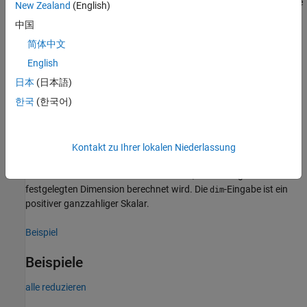
Differenzen zwischen den Zeilen von
darstellen. Wenn
eine
X
X
New Zealand
(English)
Tabelle oder ein Timetable der Größe 1-mal-m ist, weist
die
Y
中国
Größe 0-mal-m auf.
(seit R2023a)
简体中文
Beispiel
English
日本
(日本語)
berechnet die n-te Differenz durch die rekursive
-
= diff(
,
)
n
Y
X
n
한국
(한국어)
malige Anwendung des
-Operators entlang der ersten
diff(X)
Array-Dimension, deren Größe nicht 1 ist.
Beispiel
Kontakt zu Ihrer lokalen Niederlassung
ist die n-te Differenz, die entlang der mit
= diff(
,
,
)
dim
Y
X
n
dim
festgelegten Dimension berechnet wird. Die
-Eingabe ist ein
dim
positiver ganzzahliger Skalar.
Beispiel
Beispiele
alle reduzieren