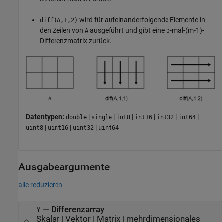
wird für aufeinanderfolgende Elemente in
diff(A,1,2)
den Zeilen von
ausgeführt und gibt eine p-mal-(m-1)-
A
Differenzmatrix zurück.
Datentypen:
|
|
|
|
|
|
double
single
int8
int16
int32
int64
|
|
|
uint8
uint16
uint32
uint64
Ausgabeargumente
alle reduzieren
— Differenzarray
Y
Skalar | Vektor | Matrix | mehrdimensionales