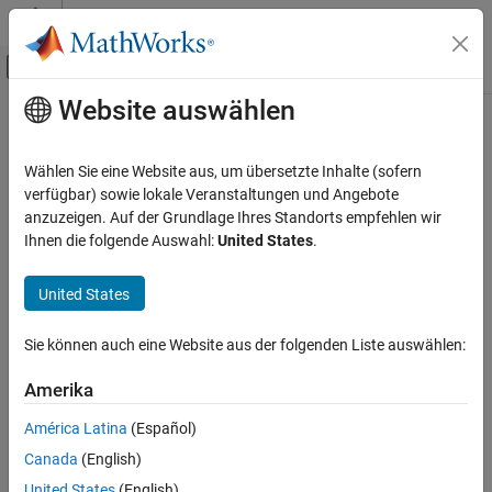
Weiter zum Inhalt
MATLAB Hilfe-Center
Umschaltung für Off-Canvas-Navigation
Website auswählen
Hauptinhalt
Startseite der Dokumentation
diff
MATLAB
Wählen Sie eine Website aus, um übersetzte Inhalte (sofern
Sprachliche Grundlagen
Differenzen und Näherungsableitungen
verfügbar) sowie lokale Veranstaltungen und Angebote
Operatoren und elementare Operationen
anzuzeigen. Auf der Grundlage Ihres Standorts empfehlen wir
alle in Seite reduzieren
Ihnen die folgende Auswahl:
United States
.
Arithmetische Operationen
Syntax
MATLAB
United States
Y = diff(X)
Mathematik
Y = diff(X,n)
Elementare Mathematik
Sie können auch eine Website aus der folgenden Liste auswählen:
Y = diff(X,n,dim)
Arithmetische Operationen
Beschreibung
Amerika
MATLAB
berechnet die Differenz zwischen benachbarten
= diff(
)
Y
X
América Latina
(Español)
Mathematik
Elementen von
. Standardmäßig wird
entlang der ersten
X
diff
Canada
(English)
Array-Dimension ausgeführt, deren Größe nicht 1 ist.
Numerische Integration und
Differenzialgleichungen
United States
(English)