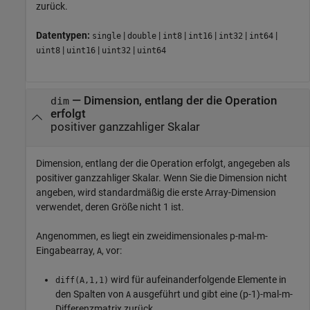
zurück.
Datentypen:
|
|
|
|
|
|
single
double
int8
int16
int32
int64
|
|
|
uint8
uint16
uint32
uint64
—
Dimension, entlang der die Operation
dim
erfolgt
positiver ganzzahliger Skalar
Dimension, entlang der die Operation erfolgt, angegeben als
positiver ganzzahliger Skalar. Wenn Sie die Dimension nicht
angeben, wird standardmäßig die erste Array-Dimension
verwendet, deren Größe nicht 1 ist.
Angenommen, es liegt ein zweidimensionales p-mal-m-
Eingabearray,
, vor:
A
wird für aufeinanderfolgende Elemente in
diff(A,1,1)
den Spalten von
ausgeführt und gibt eine (p-1)-mal-m-
A
Differenzmatrix zurück.