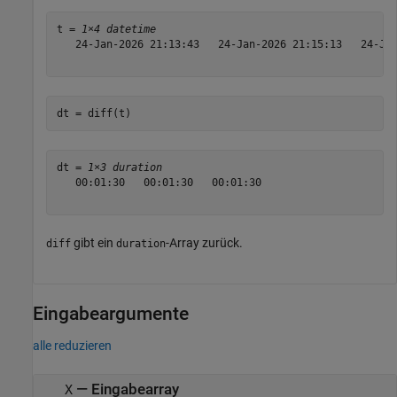
t = 
1×4 datetime
   24-Jan-2026 21:13:43   24-Jan-2026 21:15:13   24-Jan
dt = diff(t)
dt = 
1×3 duration
   00:01:30   00:01:30   00:01:30

gibt ein
-Array zurück.
diff
duration
Eingabeargumente
alle reduzieren
—
Eingabearray
X