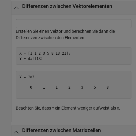
Differenzen zwischen Vektorelementen
Erstellen Sie einen Vektor und berechnen Sie dann die
Differenzen zwischen den Elementen.
X = [1 1 2 3 5 8 13 21];

Y = diff(X)
Y = 
1×7
     0     1     1     2     3     5     8

Beachten Sie, dass
ein Element weniger aufweist als
.
Y
X
Differenzen zwischen Matrixzeilen