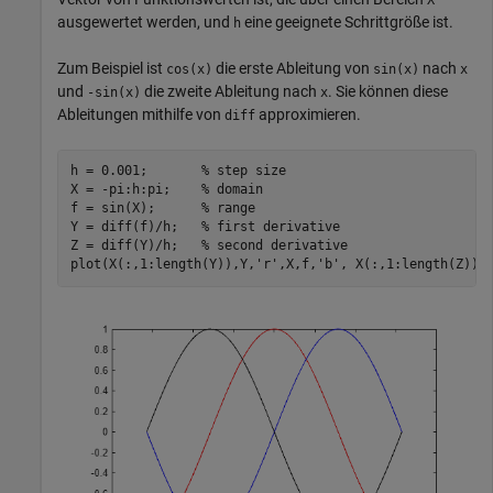
ausgewertet werden, und
eine geeignete Schrittgröße ist.
h
Zum Beispiel ist
die erste Ableitung von
nach
cos(x)
sin(x)
x
und
die zweite Ableitung nach
. Sie können diese
-sin(x)
x
Ableitungen mithilfe von
approximieren.
diff
h = 0.001;       
% step size
X = -pi:h:pi;    
% domain
f = sin(X);      
% range
Y = diff(f)/h;   
% first derivative
Z = diff(Y)/h;   
% second derivative
plot(X(:,1:length(Y)),Y,
'r'
,X,f,
'b'
, X(:,1:length(Z)),