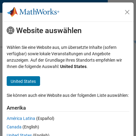
Weiter zum Inhalt
MATLAB and Simulink
Requirements
Website auswählen
System Requirements
Product Requirements
Road Map
Pr
Wählen Sie eine Website aus, um übersetzte Inhalte (sofern
verfügbar) sowie lokale Veranstaltungen und Angebote
Product Requirements &
anzuzeigen. Auf der Grundlage Ihres Standorts empfehlen wir
Platform Availability for
Ihnen die folgende Auswahl:
United States
.
Wireless Network Toolbox
United States
Supported Platforms
Sie können auch eine Website aus der folgenden Liste auswählen:
Mac
,
Windows
,
Linux
Amerika
Product Requirements
América Latina
(Español)
Requires MATLAB
Canada
(English)
Requires Communications Toolbox
United States
(English)