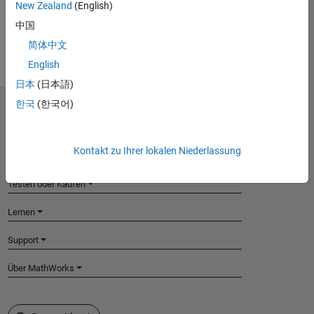
New Zealand
(English)
Select product
中国
简体中文
English
日本
(日本語)
한국
(한국어)
MathWorks
Accelerating the pace of engineering and science
Kontakt zu Ihrer lokalen Niederlassung
Produkte
Testen oder Kaufen
Lernen
Support
Über MathWorks