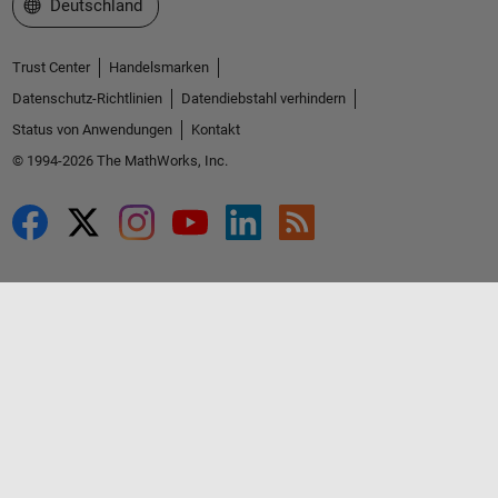
Website auswählen
Deutschland
Trust Center
Handelsmarken
Datenschutz-Richtlinien
Datendiebstahl verhindern
Status von Anwendungen
Kontakt
© 1994-2026 The MathWorks, Inc.