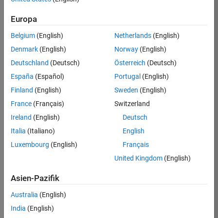
Requires DSP System Toolbox
Europa
Requires Signal Processing Toolbox
5G Toolbox, WLAN Toolbox, and Bluetooth
Belgium
(English)
Netherlands
(English)
Toolbox required for standards network modeling
Denmark
(English)
Norway
(English)
and simulation
Deutschland
(Deutsch)
Österreich
(Deutsch)
España
(Español)
Portugal
(English)
Eligible for Use with MATLAB Compiler and
Finland
(English)
Sweden
(English)
Simulink Compiler
France
(Français)
Switzerland
No
Ireland
(English)
Deutsch
Italia
(Italiano)
English
Eligible for Use with Parallel Computing
Toolbox and MATLAB Parallel Server
Luxembourg
(English)
Français
United Kingdom
(English)
Yes
Asien-Pazifik
Introduced in R2026a
Australia
(English)
India
(English)
View requirements for another product: