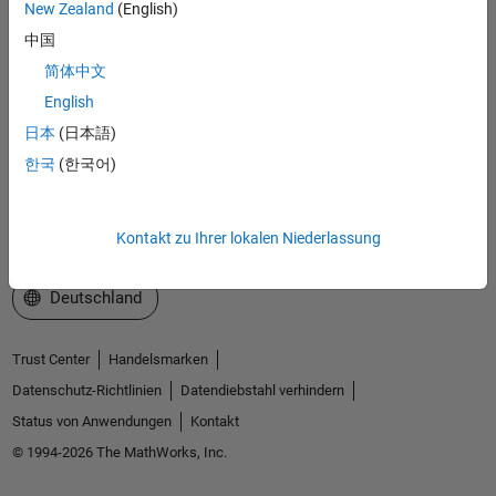
New Zealand
(English)
中国
Produkte
简体中文
Testen oder Kaufen
English
Lernen
日本
(日本語)
한국
(한국어)
Support
Über MathWorks
Kontakt zu Ihrer lokalen Niederlassung
Website auswählen
Deutschland
Trust Center
Handelsmarken
Datenschutz-Richtlinien
Datendiebstahl verhindern
Status von Anwendungen
Kontakt
© 1994-2026 The MathWorks, Inc.