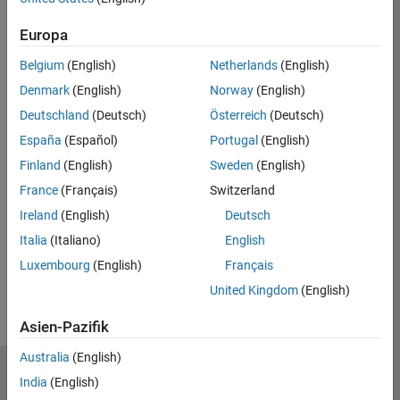
Simulink Compiler
Europa
No
Belgium
(English)
Netherlands
(English)
Eligible for Use with Parallel Computing
Denmark
(English)
Norway
(English)
Toolbox and MATLAB Parallel Server
Deutschland
(Deutsch)
Österreich
(Deutsch)
No
España
(Español)
Portugal
(English)
Finland
(English)
Sweden
(English)
France
(Français)
Switzerland
Introduced in R2026a
Ireland
(English)
Deutsch
View requirements for another product:
Italia
(Italiano)
English
Select product
Luxembourg
(English)
Français
United Kingdom
(English)
Asien-Pazifik
Australia
(English)
MathWorks
India
(English)
Accelerating the pace of engineering and science