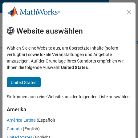
Weiter zum Inhalt
MATLAB and Simulink
Requirements
Website auswählen
System Requirements
Product Requirements
Road Map
Pr
Wählen Sie eine Website aus, um übersetzte Inhalte (sofern
verfügbar) sowie lokale Veranstaltungen und Angebote
Product Requirements &
anzuzeigen. Auf der Grundlage Ihres Standorts empfehlen wir
Platform Availability for
Ihnen die folgende Auswahl:
United States
.
Polyspace as You Code
United States
Supported Platforms
Sie können auch eine Website aus der folgenden Liste auswählen:
Mac
,
Windows
,
Linux
Amerika
Product Requirements
América Latina
(Español)
Mac support only for Visual Studio Code
Canada
(English)
Eligible for Use with MATLAB Compiler and
United States
(English)