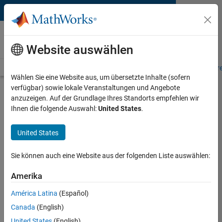
Weiter zum Inhalt
MATLAB and Simulink
Requirements
Website auswählen
System Requirements
Product Requirements
Road Map
Pr
Wählen Sie eine Website aus, um übersetzte Inhalte (sofern
verfügbar) sowie lokale Veranstaltungen und Angebote
Product Requirements &
anzuzeigen. Auf der Grundlage Ihres Standorts empfehlen wir
Platform Availability for
Ihnen die folgende Auswahl:
United States
.
Simulink FMU Builder
United States
Supported Platforms
Sie können auch eine Website aus der folgenden Liste auswählen:
Mac
,
Windows
,
Linux
Amerika
Product Requirements
América Latina
(Español)
Requires MATLAB
Canada
(English)
Requires Simulink
United States
(English)