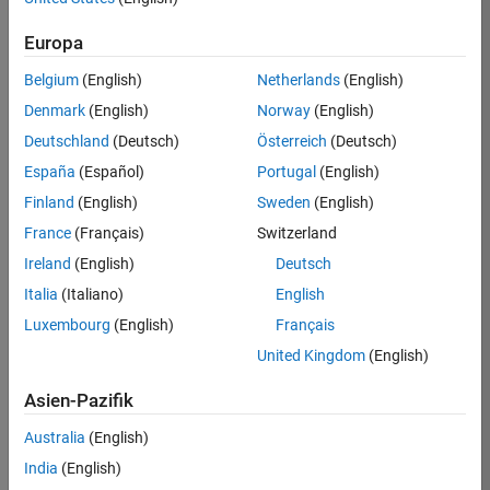
Requires Simulink Coder or Embedded Coder for
generating FMUs with C source code.
Europa
Belgium
(English)
Netherlands
(English)
Denmark
(English)
Norway
(English)
Eligible for Use with MATLAB Compiler and
Simulink Compiler
Deutschland
(Deutsch)
Österreich
(Deutsch)
España
(Español)
Portugal
(English)
No
Finland
(English)
Sweden
(English)
Eligible for Use with Parallel Computing
France
(Français)
Switzerland
Toolbox and MATLAB Parallel Server
Ireland
(English)
Deutsch
Yes
Italia
(Italiano)
English
Luxembourg
(English)
Français
Introduced in R2026a
United Kingdom
(English)
View requirements for another product:
Asien-Pazifik
Select product
Australia
(English)
India
(English)