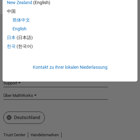
New Zealand
(English)
中国
简体中文
MathWorks
English
Accelerating the pace of engineering and science
日本
(日本語)
Produkte
한국
(한국어)
Testen oder Kaufen
Kontakt zu Ihrer lokalen Niederlassung
Lernen
Support
Über MathWorks
Website auswählen
Deutschland
Trust Center
Handelsmarken