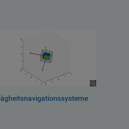
rägheitsnavigationssysteme