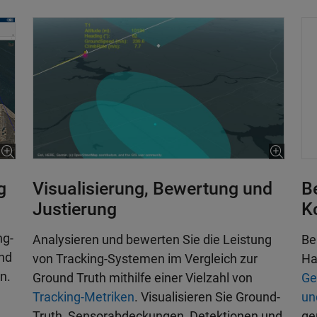
Visualisierung, Bewertung und
g
B
Justierung
K
ng-
Analysieren und bewerten Sie die Leistung
Be
und
von Tracking-Systemen im Vergleich zur
Ha
n.
Ground Truth mithilfe einer Vielzahl von
Ge
Tracking-Metriken
. Visualisieren Sie Ground-
un
Truth, Sensorabdeckungen, Detektionen und
ge