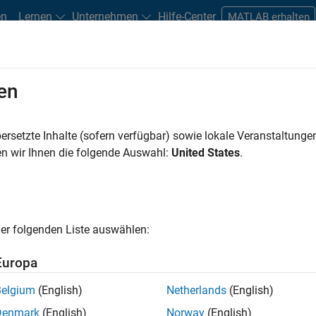
en
Lernen
Unternehmen
Hilfe-Center
MATLAB erhalten
olbox
en
ersetzte Inhalte (sofern verfügbar) sowie lokale Veranstaltung
n wir Ihnen die folgende Auswahl:
United States
.
racking Toolbox
er folgenden Liste auswählen:
Europa
 Test von Multisensor-
Belgium
(English)
Netherlands
(English)
Denmark
(English)
Norway
(English)