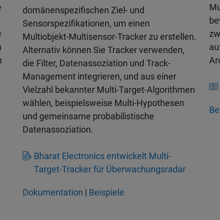
e
Mu
domänenspezifischen Ziel- und
be
Sensorspezifikationen, um einen
e
zw
Multiobjekt-Multisensor-Tracker zu erstellen.
h
au
Alternativ können Sie Tracker verwenden,
n
Ar
die Filter, Datenassoziation und Track-
Management integrieren, und aus einer
Vielzahl bekannter Multi-Target-Algorithmen
wählen, beispielsweise Multi-Hypothesen
Be
und gemeinsame probabilistische
Datenassoziation.
Bharat Electronics entwickelt Multi-
Target-Tracker für Überwachungsradar
Dokumentation
|
Beispiele