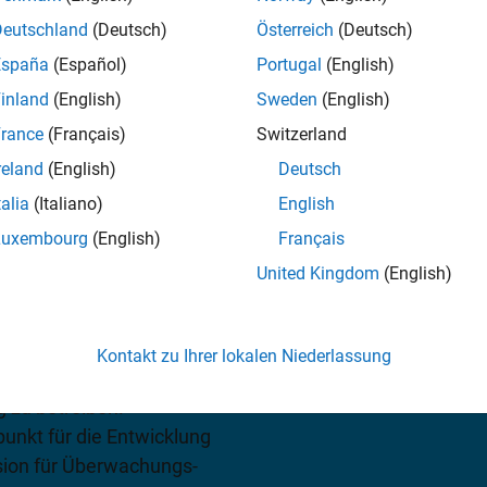
onssystemen
Deutschland
(Deutsch)
Österreich
(Deutsch)
España
(Español)
Portugal
(English)
ise ansehen
inland
(English)
Sweden
(English)
ertrieb
.
rance
(Français)
Switzerland
reland
(English)
Deutsch
talia
(Italiano)
English
Luxembourg
(English)
Français
United Kingdom
(English)
umfasst Tools zum
eitstellen von Systemen,
Kontakt zu Ihrer lokalen Niederlassung
menführen, um die
 zu betreiben.
unkt für die Entwicklung
sion für Überwachungs-