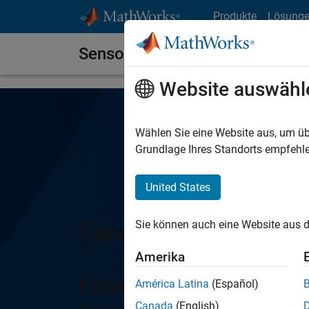
Weiter zum Inhalt
Produkte
Lösung
Sensor Fusion and Tracking To
Website auswähl
Wählen Sie eine Website aus, um üb
Grundlage Ihres Standorts empfehle
United States
Sensor Fusion and T
Sie können auch eine Website aus d
Amerika
Entwurf, Simulation und
América Latina
(Español)
Canada
(English)