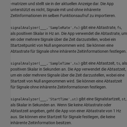
-matrizen und stellt sie in der aktuellen Anzeige dar. Die App
unterstützt es nicht, Signale mit und ohne inhärente
Zeitinformationen im selben Funktionsaufruf zu importieren.
gibt eine Abtastrate,
,
signalAnalyzer(
___
,'SampleRate',
)
fs
fs
als positiven Skalar in Hz an. Die App verwendet die Abtastrate, um
ein oder mehrere Signale über die Zeit darzustellen, wobei ein
Startzeitpunkt von Null angenommen wird. Sie können eine
Abtastrate für Signale ohne inhärente Zeitinformationen festlegen.
gibt eine Abtastzeit,
, als
signalAnalyzer(
___
,'SampleTime',
)
ts
ts
positiven Skalar in Sekunden an. Die App verwendet die Abtastzeit,
um ein oder mehrere Signale über die Zeit darzustellen, wobei eine
Startzeit von Null angenommen wird. Sie können eine Abtastzeit
für Signale ohne inhärente Zeitinformationen festlegen.
gibt eine Signalstartzeit,
,
signalAnalyzer(
___
,'StartTime',
)
st
st
als Skalar in Sekunden an. Wenn Sie keine Abtastrate oder
Abtastzeit angeben, geht die App von einer Abtastrate von 1 Hz
aus. Sie können eine Startzeit für Signale festlegen, die keine
inhärente Zeitinformation besitzen.