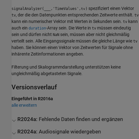
spezifiziert einen Vektor
signalAnalyzer(
___
,'TimeValues',
)
tv
, der die den Datenpunkten entsprechenden Zeitwerte enthält.
tv
tv
kann ein numerischer Vektor mit Werten in Sekunden sein.
kann
tv
auch ein
-Array sein. Die Werte in
müssen eindeutig
duration
tv
sein und dürfen nicht
sein, müssen aber nicht gleichmäßig
NaN
verteilt sein. Alle Eingangssignale müssen die gleiche Länge wie
tv
haben. Sie können einen Vektor von Zeitwerten für Signale ohne
inhärente Zeitinformationen angeben.
Filterung und Skalogrammdarstellung unterstützen keine
ungleichmäßig abgetasteten Signale.
Versionsverlauf
Eingeführt in R2016a
alle erweitern
R2024a:
Fehlende Daten finden und ergänzen
R2024a:
Audiosignale wiedergeben