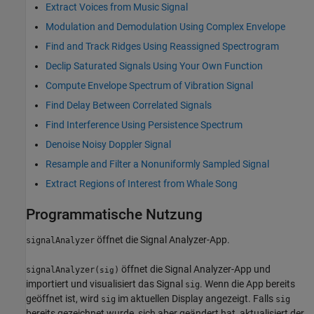
Extract Voices from Music Signal
Modulation and Demodulation Using Complex Envelope
Find and Track Ridges Using Reassigned Spectrogram
Declip Saturated Signals Using Your Own Function
Compute Envelope Spectrum of Vibration Signal
Find Delay Between Correlated Signals
Find Interference Using Persistence Spectrum
Denoise Noisy Doppler Signal
Resample and Filter a Nonuniformly Sampled Signal
Extract Regions of Interest from Whale Song
Programmatische Nutzung
öffnet die
Signal Analyzer
-App.
signalAnalyzer
öffnet die
Signal Analyzer
-App und
signalAnalyzer(
)
sig
importiert und visualisiert das Signal
. Wenn die App bereits
sig
geöffnet ist, wird
im aktuellen Display angezeigt. Falls
sig
sig
bereits gezeichnet wurde, sich aber geändert hat, aktualisiert der