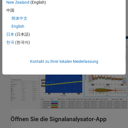
New Zealand
(English)
Weitere Informationen finden Sie unter
Use Signal Analyzer App
.
中国
Sie benötigen eine Wavelet Toolbox™-Lizenz, um die
简体中文
Skalogramm-Ansicht zu verwenden und Wavelet-
English
Entrauschung auf Signale anzuwenden.
日本
(日本語)
한국
(한국어)
Kontakt zu Ihrer lokalen Niederlassung
Öffnen Sie die Signalanalysator-App