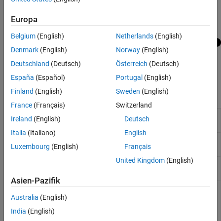
Europa
Belgium
(English)
Netherlands
(English)
Denmark
(English)
Norway
(English)
Deutschland
(Deutsch)
Österreich
(Deutsch)
España
(Español)
Portugal
(English)
Finland
(English)
Sweden
(English)
Funktionen
France
(Français)
Switzerland
Quantize a deep neural network
dlquantizer
Ireland
(English)
Deutsch
to 8-bit scaled integer data types
Italia
(Italiano)
English
Options for quantizing a trained
dlquantizationOptions
Luxembourg
(English)
Français
deep neural network
United Kingdom
(English)
Prepare deep neural network for
prepareNetwork
quantization
(Seit R2024b)
Asien-Pazifik
Simulate and collect ranges of a
calibrate
deep neural network
Australia
(English)
India
(English)
Quantize deep neural network
quantize