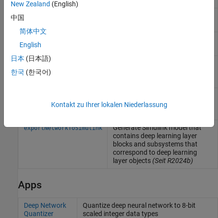
(Seit R2022a)
New Zealand
(English)
Quantize and validate a deep
validate
中国
neural network
简体中文
Display quantization details for a
quantizationDetails
English
neural network
(Seit R2022a)
日本
(日本語)
Estimate network metrics for
estimateNetworkMetrics
specific layers of a neural
한국
(한국어)
network
(Seit R2022a)
Equalize layer parameters of
equalizeLayers
deep neural network
(Seit
Kontakt zu Ihrer lokalen Niederlassung
R2022b)
Generate
Simulink
model that
exportNetworkToSimulink
contains deep learning layer
blocks and subsystems that
correspond to deep learning
layer objects
(Seit R2024b)
Apps
Deep Network
Quantize deep neural network to 8-bit
Quantizer
scaled integer data types