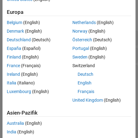
Optimierung, Analyse und Validierung
Funktionen
Europa
alle erweitern
Belgium
(English)
Netherlands
(English)
Denmark
(English)
Norway
(English)
Erstellen der slTuner-Schnittstelle
Deutschland
(Deutsch)
Österreich
(Deutsch)
España
(Español)
Portugal
(English)
Ändern der slTuner-Schnittstelle
Finland
(English)
Sweden
(English)
France
(Français)
Switzerland
Abfragen der slTuner-Schnittstelle
Ireland
(English)
Deutsch
Italia
(Italiano)
English
Themen
Luxembourg
(English)
Français
United Kingdom
(English)
Create and Configure slTuner Interface to Simulink Model
Use
to create an interface to a Simulink model for
slTuner
Asien-Pazifik
command-line control system tuning and analysis.
Australia
(English)
Tune Control Systems in Simulink
India
(English)
At the command line, use
or
to automatically
systune
looptune