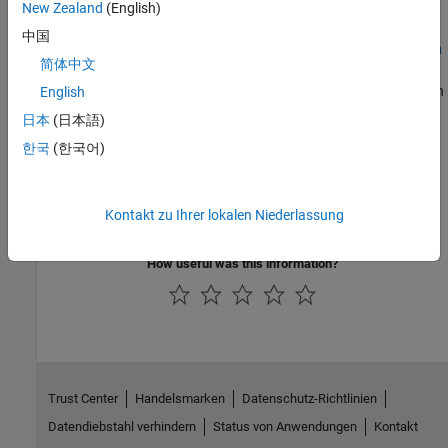
tune control systems modeled in Simulink.
New Zealand
(English)
中国
Mark Signals of Interest for Control System Analysis and Design
简体中文
Analysis points allow you to access to internal signals, perform
open-loop analysis, or specify requirements for controller tuning in
English
®
systems modeled in either MATLAB
or Simulink.
日本
(日本語)
한국
(한국어)
How Tuned Simulink Blocks Are Parameterized
Both
Control System Tuner
and the
interface
slTuner
automatically assign predefined parameterizations to certain
Kontakt zu Ihrer lokalen Niederlassung
Simulink blocks.
How useful was this information?
Trust Center
Handelsmarken
Datenschutz-Richtlinien
Datendiebstahl verhindern
Status von Anwendungen
Kontakt