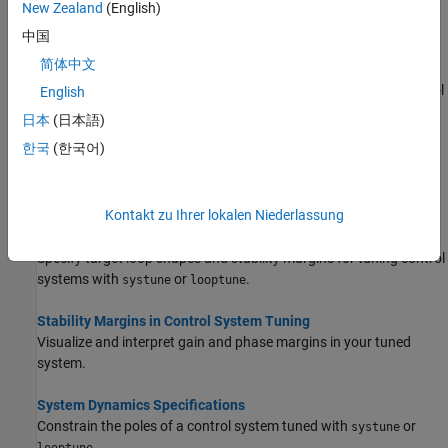
This example shows how to configure additional attributes of
New Zealand
(English)
design requirements for use with
or
.
systune
looptune
中国
简体中文
Time-Domain Specifications
Get an overview of available time-domain requirements for control
English
system tuning with
or
.
systune
looptune
日本
(日本語)
한국
(한국어)
Frequency-Domain Specifications
Get an overview of available frequency-domain requirements for
control system tuning with
or
.
systune
looptune
Kontakt zu Ihrer lokalen Niederlassung
Loop Shape and Stability Margin Specifications
Specify target loop shapes and stability margins for tuning control
systems with
or
.
systune
looptune
Stability Margins in Control System Tuning
Visualize and interpret gain and phase margins in your tuned
system.
System Dynamics Specifications
Constrain the poles of a control system tuned with
or
systune
.
looptune