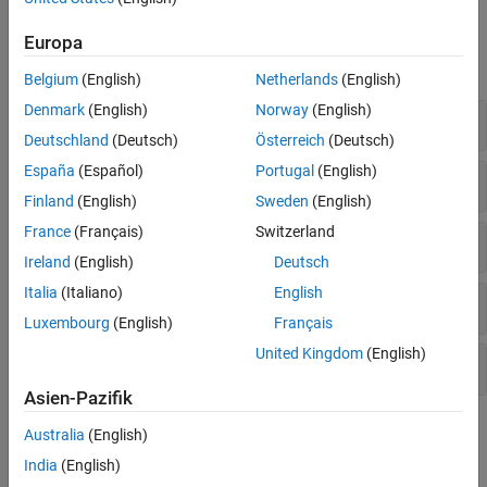
Optimierung, Analyse und Validierung
Klassen
Europa
alle erweitern
Belgium
(English)
Netherlands
(English)
Denmark
(English)
Norway
(English)
Anforderungen für den Zeitbereich
Deutschland
(Deutsch)
Österreich
(Deutsch)
España
(Español)
Portugal
(English)
Anforderungen für den Frequenzbereich
Finland
(English)
Sweden
(English)
France
(Français)
Switzerland
Schleifenformen, Stabilitätsreserven
Ireland
(English)
Deutsch
Italia
(Italiano)
English
Passivität und Sektorgrenzen
Luxembourg
(English)
Français
United Kingdom
(English)
Systemdynamik
Asien-Pazifik
Themen
Australia
(English)
India
(English)
Configuring Design Requirements