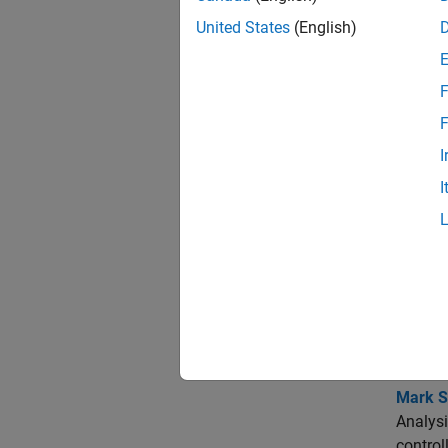
E
United States
(English)
Ä
F
F
A
I
I
The
Create 
Use
sl
Tune C
At the
Mark Si
Analysi
control