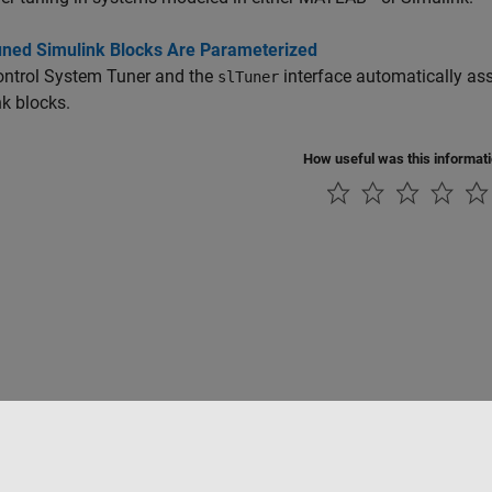
ned Simulink Blocks Are Parameterized
ontrol System Tuner
and the
interface automatically ass
slTuner
k blocks.
How useful was this informat