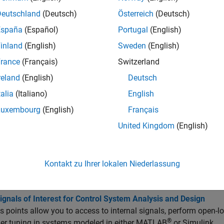
rstellen der slTuner-Schnittstelle
Deutschland
(Deutsch)
Österreich
(Deutsch)
España
(Español)
Portugal
(English)
ndern der slTuner-Schnittstelle
inland
(English)
Sweden
(English)
rance
(Français)
Switzerland
bfragen der slTuner-Schnittstelle
reland
(English)
Deutsch
talia
(Italiano)
English
men
Luxembourg
(English)
Français
United Kingdom
(English)
and Configure slTuner Interface to Simulink Model
to create an interface to a Simulink model for command-li
Tuner
ontrol Systems in Simulink
Kontakt zu Ihrer lokalen Niederlassung
 command line, use
or
to automatically tune co
systune
looptune
gnals of Interest for Control System Analysis and Design
s points allow you to access to internal signals, perform open-lo
®
ler tuning in systems modeled in either MATLAB
or Simulink.