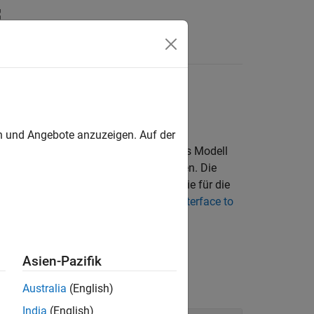
Antworten
nk
-Modellen
ehlszeile
en und Angebote anzuzeigen. Auf der
en Sie die
-Schnittstelle, um das Modell
slTuner
mmen und die Analysepunkte festzulegen. Die
k-Modells und weitere Informationen, die für die
e unter
Create and Configure slTuner Interface to
ware
Simulink Control Design™
.)
Asien-Pazifik
Australia
(English)
India
(English)