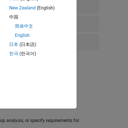
New Zealand
(English)
中国
简体中文
English
日本
(日本語)
한국
(한국어)
ne control system tuning and analysis.
ntrol systems modeled in Simulink.
op analysis, or specify requirements for