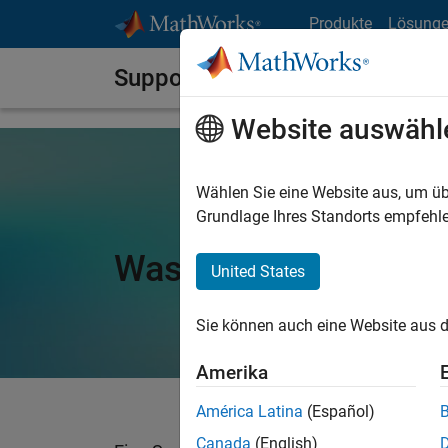
Weiter zum Inhalt
Produkte
Lösung
Support Vector Machine (SVM)
Website auswähl
Wählen Sie eine Website aus, um üb
Grundlage Ihres Standorts empfehle
Was ist eine Suppor
United States
Sie können auch eine Website aus d
Amerika
América Latina
(Español)
Canada
(English)