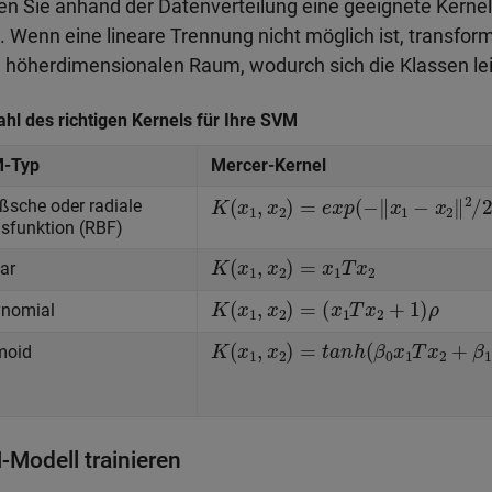
n Sie anhand der Datenverteilung eine geeignete Kernel-
. Wenn eine lineare Trennung nicht möglich ist, transform
 höherdimensionalen Raum, wodurch sich die Klassen lei
hl des richtigen Kernels für Ihre SVM
-Typ
Mercer-Kernel
K
(
x
1
,
x
2
)
=
e
x
p
(
−
‖
x
1
−
x
2
‖
2
/
2
σ
2
)
ßsche oder radiale
sfunktion (RBF)
K
(
x
1
,
x
2
)
=
x
1
T
x
2
ar
K
(
x
1
,
x
2
)
=
(
x
1
T
x
2
+
1
)
ρ
ynomial
K
(
x
1
,
x
2
)
=
t
a
n
h
(
β
0
x
1
T
x
2
+
β
1
)
moid
Modell trainieren