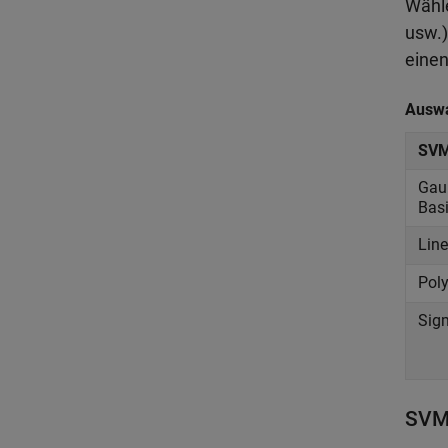
Wähle
usw.)
einen
Auswa
SVM
Gau
Basi
Line
Pol
Sig
SVM-