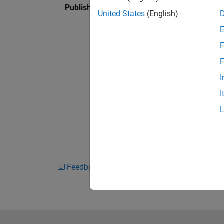
Published: 3 Jul 2024
United States
(English)
F
F
I
I
Feedback