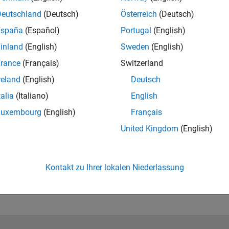
Deutschland
(Deutsch)
Österreich
(Deutsch)
España
(Español)
Portugal
(English)
inland
(English)
Sweden
(English)
rance
(Français)
Switzerland
reland
(English)
Deutsch
talia
(Italiano)
English
RELATED INFORMATION
Learn more about the Lidar Camera
Luxembourg
(English)
Français
Calibrator app
United Kingdom
(English)
Kontakt zu Ihrer lokalen Niederlassung