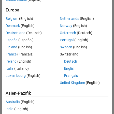
Europa
Intended Use
Intended Use
Belgium
(English)
Netherlands
(English)
Standard
Startups
Denmark
(English)
Norway
(English)
Academic
Deutschland
(Deutsch)
Österreich
(Deutsch)
Student
España
(Español)
Portugal
(English)
Home
Finland
(English)
Sweden
(English)
France
(Français)
Switzerland
License Term
Ireland
(English)
Deutsch
License Term
Italia
(Italiano)
English
Annual
Perpetual
Luxembourg
(English)
Français
United Kingdom
(English)
Asien-Pazifik
Australia
(English)
India
(English)
Not sure what you need? We offer other license