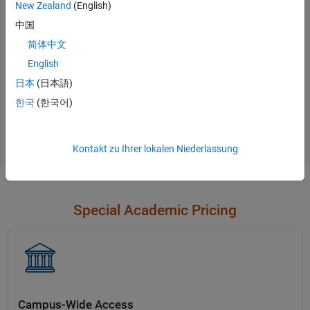
options.
New Zealand
(English)
中国
Contact Sales
简体中文
English
日本
(日本語)
Not sure what you need?
한국
(한국어)
Contact Sales
Kontakt zu Ihrer lokalen Niederlassung
Special Academic Pricing
Campus-Wide Access