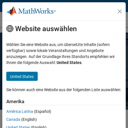
Weiter zum Inhalt
Preise und Lizenzierung
Website auswählen
Wählen Sie eine Website aus, um übersetzte Inhalte (sofern
MATLAB-Preise
verfügbar) sowie lokale Veranstaltungen und Angebote
anzuzeigen. Auf der Grundlage Ihres Standorts empfehlen wir
Ihnen die folgende Auswahl:
United States
.
Ganz gleich, ob Sie MATLAB für den privaten oder kommerziellen
Gebrauch oder in der Lehre und akademischen Forschung einsetzen
United States
möchten, es gibt eine MATLAB-Lizenz, die Ihren Anforderungen
entspricht.
Sie können auch eine Website aus der folgenden Liste auswählen:
Amerika
América Latina
(Español)
Canada
(English)
Select license details to see the price
United States
(English)