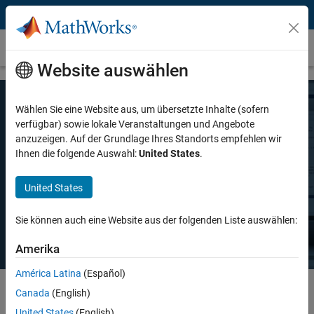
Weiter zum Inhalt
Preise und Lizenzierung
Website auswählen
Wählen Sie eine Website aus, um übersetzte Inhalte (sofern
MATLAB-Preise
verfügbar) sowie lokale Veranstaltungen und Angebote
anzuzeigen. Auf der Grundlage Ihres Standorts empfehlen wir
Ihnen die folgende Auswahl:
United States
.
Ganz gleich, ob Sie MATLAB für den privaten oder kommerziellen
Gebrauch oder in der Lehre und akademischen Forschung einsetzen
United States
möchten, es gibt eine MATLAB-Lizenz, die Ihren Anforderungen
entspricht.
Sie können auch eine Website aus der folgenden Liste auswählen:
Amerika
América Latina
(Español)
Canada
(English)
Select license details to see the price
United States
(English)