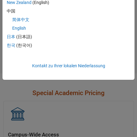
options.
New Zealand
(English)
中国
Contact Sales
简体中文
English
日本
(日本語)
Not sure what you need?
한국
(한국어)
Contact Sales
Kontakt zu Ihrer lokalen Niederlassung
Special Academic Pricing
Campus-Wide Access