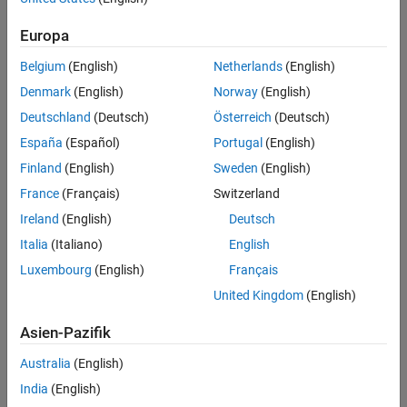
Europa
Intended Use
Intended Use
Belgium
(English)
Netherlands
(English)
Standard
Startups
Denmark
(English)
Norway
(English)
Academic
Deutschland
(Deutsch)
Österreich
(Deutsch)
Student
España
(Español)
Portugal
(English)
Home
Finland
(English)
Sweden
(English)
France
(Français)
Switzerland
License Term
Ireland
(English)
Deutsch
License Term
Italia
(Italiano)
English
Annual
Perpetual
Luxembourg
(English)
Français
United Kingdom
(English)
Asien-Pazifik
Australia
(English)
India
(English)
Not sure what you need? We offer other license