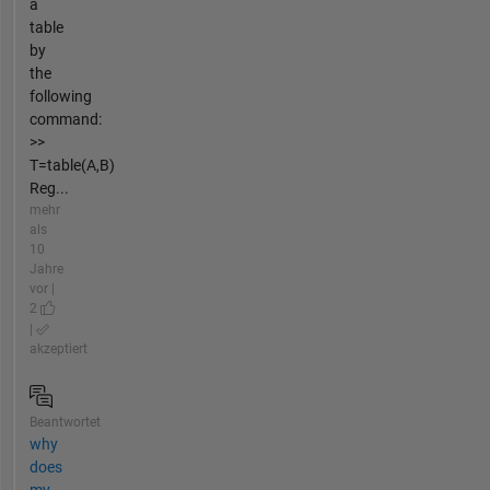
a
table
by
the
following
command:
>>
T=table(A,B)
Reg...
mehr
als
10
Jahre
vor |
2
|
akzeptiert
Beantwortet
why
does
my