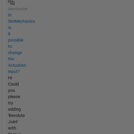
Beantwortet
In
SimMechanics
is
it
possible
to
change
the
Actuation
input?
Hi
Could
you
please
try
adding
'Revolute
Joint'
with