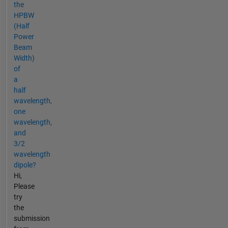
the
HPBW
(Half
Power
Beam
Width)
of
a
half
wavelength,
one
wavelength,
and
3/2
wavelength
dipole?
Hi,
Please
try
the
submission