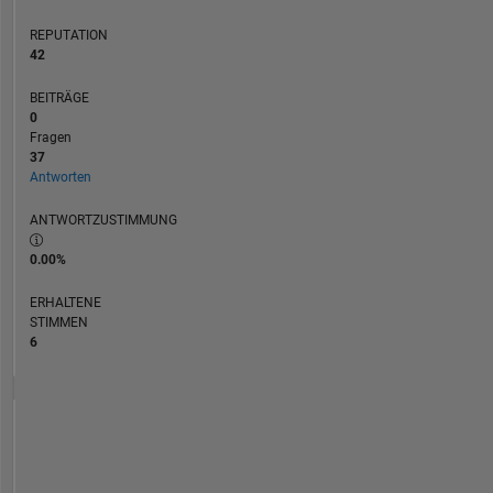
no
REPUTATION
way
42
reflect
that
BEITRÄGE
of
0
MathWorks
Fragen
37
Antworten
ANTWORTZUSTIMMUNG
0.00%
ERHALTENE
STIMMEN
6