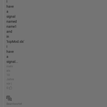
I
have
a
signal
named
name1
and
in
'topMod.slx'
I
have
a
signal...
mehr
als
10
Jahre
vor |
0
Beantwortet