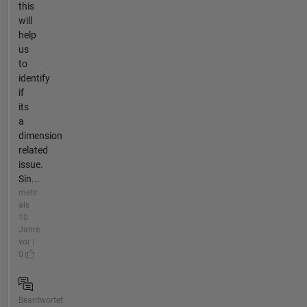
this
will
help
us
to
identify
if
its
a
dimension
related
issue.
Sin...
mehr
als
10
Jahre
vor |
0
Beantwortet