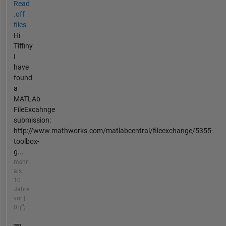
Read
.off
files
Hi
Tiffiny
I
have
found
a
MATLAb
FileExcahnge
submission:
http://www.mathworks.com/matlabcentral/fileexchange/5355-
toolbox-
g...
mehr
als
10
Jahre
vor |
0