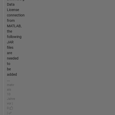
Data
License
connection
from
MATLAB,
the
following
JAR
files
are
needed
to
be
added
...
mehr
als
10
Jahre
vor |
0
|