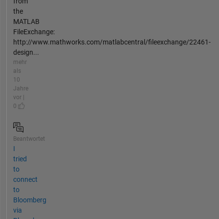
from
the
MATLAB
FileExchange:
http://www.mathworks.com/matlabcentral/fileexchange/22461-
design...
mehr
als
10
Jahre
vor |
0
Beantwortet
I
tried
to
connect
to
Bloomberg
via