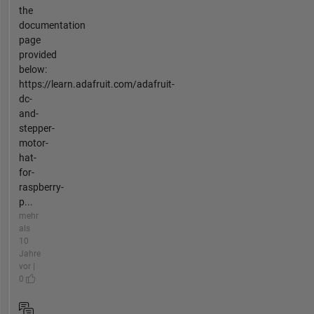
the
documentation
page
provided
below:
https://learn.adafruit.com/adafruit-
dc-
and-
stepper-
motor-
hat-
for-
raspberry-
p...
mehr
als
10
Jahre
vor |
0