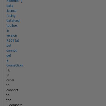
Bloomberg
data
license
(using
datafeed
toolbox
in
version
R2015a)
but
cannot
get
a
connection.
Hi,
In
order
to
connect
to
the
Bloomberg