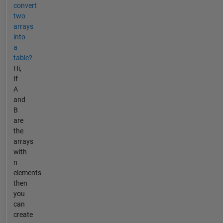
convert
two
arrays
into
a
table?
Hi,
If
A
and
B
are
the
arrays
with
n
elements
then
you
can
create