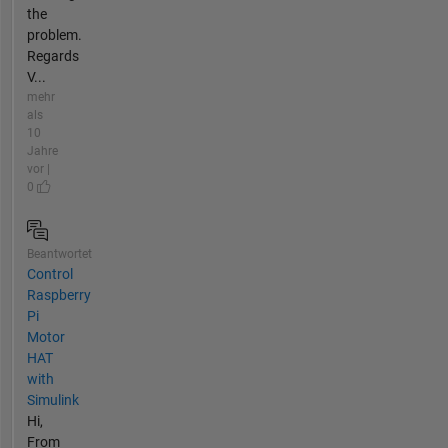
the
problem.
Regards
V...
mehr
als
10
Jahre
vor |
0
Beantwortet
Control
Raspberry
Pi
Motor
HAT
with
Simulink
Hi,
From