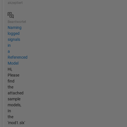
akzeptiert
Beantwortet
Naming
logged
signals
in
a
Referenced
Model
Hi,
Please
find
the
attached
sample
models,
In
the
'mod1.slx'