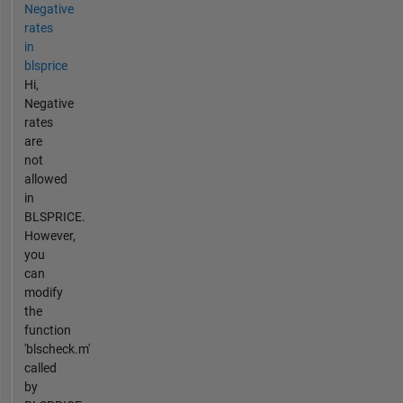
Negative
rates
in
blsprice
Hi,
Negative
rates
are
not
allowed
in
BLSPRICE.
However,
you
can
modify
the
function
'blscheck.m'
called
by