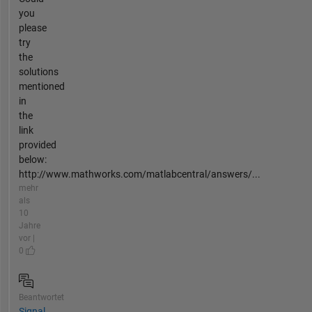
you
please
try
the
solutions
mentioned
in
the
link
provided
below:
http://www.mathworks.com/matlabcentral/answers/...
mehr
als
10
Jahre
vor |
0
Beantwortet
Signal