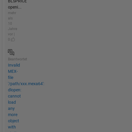
BLSPRICE
openi...
mehr
als
10
Jahre
vor |
0
Beantwortet
Invalid
MEX-
file
'/path/xxx.mexa64':
dlopen:
cannot
load
any
more
object
with