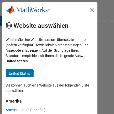
Weiter zum Inhalt
Community
Profile
B Answers
File Exchange
Cody
AI Chat Playground
Diskussi
Website auswählen
Wählen Sie eine Website aus, um übersetzte Inhalte
Vineeth
(sofern verfügbar) sowie lokale Veranstaltungen und
Angebote anzuzeigen. Auf der Grundlage Ihres
Kartha
Standorts empfehlen wir Ihnen die folgende Auswahl:
United States
.
MathWorks
United States
Last
seen: 6
Sie können auch eine Website aus der folgenden Liste
Monate
auswählen:
vor
Amerika
|
Aktiv
América Latina
(Español)
seit