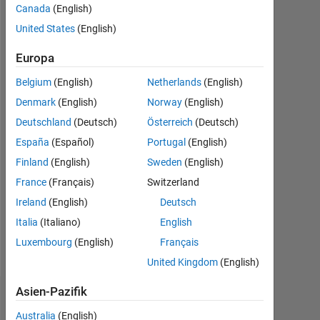
Canada
(English)
2015
United States
(English)
Followers:
0
Europa
Belgium
(English)
Netherlands
(English)
Following:
0
Denmark
(English)
Norway
(English)
Deutschland
(Deutsch)
Österreich
(Deutsch)
Follow
España
(Español)
Portugal
(English)
Finland
(English)
Sweden
(English)
Nachricht
France
(Français)
Switzerland
I'm
an
Ireland
(English)
Deutsch
Application
Italia
(Italiano)
English
Support
Luxembourg
(English)
Français
Engineer
Mehr
at
United Kingdom
(English)
anzeigen
MathWorks
India
Asien-Pazifik
Dashboard
Pvt.
Australia
(English)
Ltd.