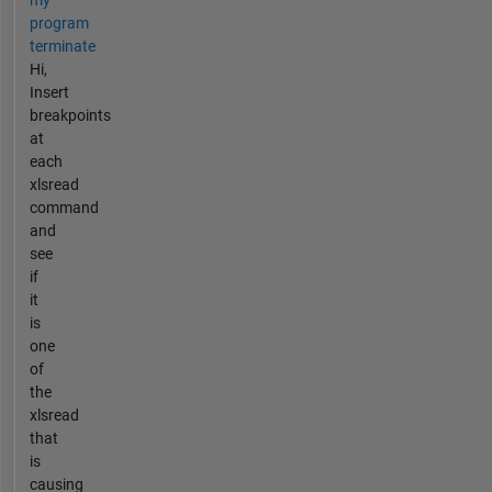
program
terminate
Hi,
Insert
breakpoints
at
each
xlsread
command
and
see
if
it
is
one
of
the
xlsread
that
is
causing