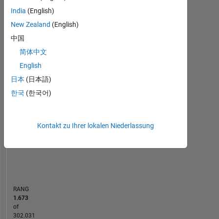
Statistik
I
India
(English)
have
New Zealand
(English)
MATLAB Answers
Cody
All
a
中国
Masters
25
20
18
16
-4
-2
14
degree
简体中文
in
12
English
Embedded
10
日本
(日本語)
Systems.
BEITRÄGE
8
한국
(한국어)
10
6
DISCLAIMER:
4
Any
advice
2
Kontakt zu Ihrer lokalen Niederlassung
or
0
opinions
09/16
11/17
01/19
03/20
05/21
07/22
09/23
11/24
11/16
03/18
07/19
11/20
03/22
07/23
03/26
07/15
01/17
07/18
01/20
07/21
L
01/23
07/24
01/26
posted
ZEITACHSE
here
are
my
RANG
own,
1.673
and
of
in
302.031