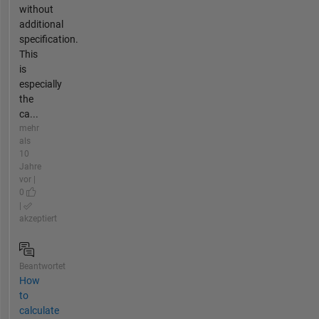
without
additional
specification.
This
is
especially
the
ca...
mehr
als
10
Jahre
vor |
0
|
akzeptiert
Beantwortet
How
to
calculate