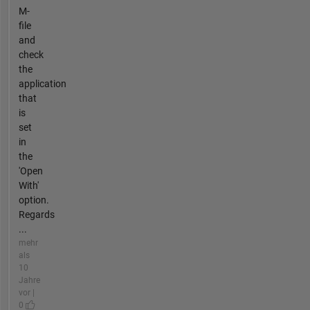
M-
file
and
check
the
application
that
is
set
in
the
'Open
With'
option.
Regards
...
mehr
als
10
Jahre
vor |
0