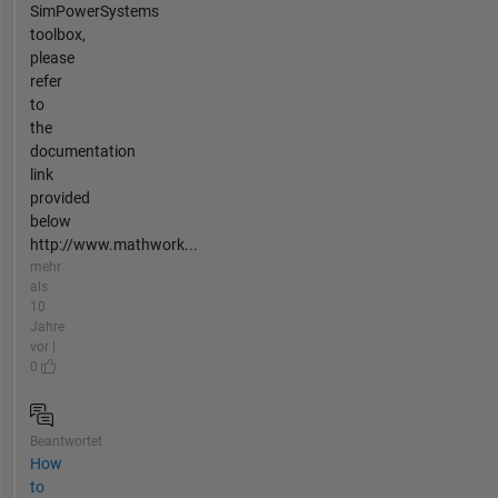
SimPowerSystems
toolbox,
please
refer
to
the
documentation
link
provided
below
http://www.mathwork...
mehr
als
10
Jahre
vor |
0
Beantwortet
How
to