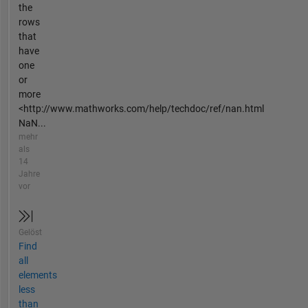
the
rows
that
have
one
or
more
<http://www.mathworks.com/help/techdoc/ref/nan.html
NaN...
mehr
als
14
Jahre
vor
Gelöst
Find
all
elements
less
than