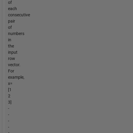
of
each
consecutive
pair
of
numbers
in
the
input
row
vector.
For
example,
x=
[1
2
3]
-
-
-
-