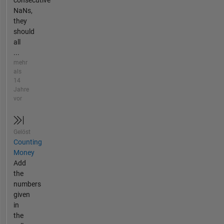
consecutive
NaNs,
they
should
all
...
mehr
als
14
Jahre
vor
Gelöst
Counting
Money
Add
the
numbers
given
in
the