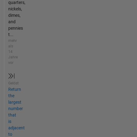
quarters,
nickels,
dimes,
and
pennies
t...
mehr
als
14
Jahre
vor
Gelöst
Return
the
largest
number
that
is
adjacent
to