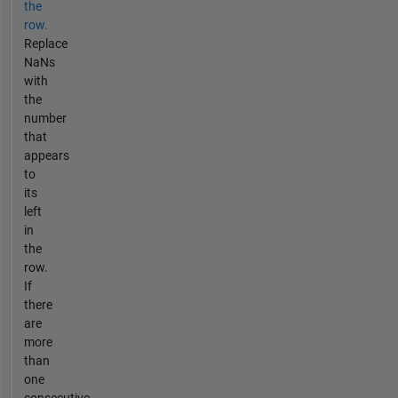
the
row.
Replace
NaNs
with
the
number
that
appears
to
its
left
in
the
row.
If
there
are
more
than
one