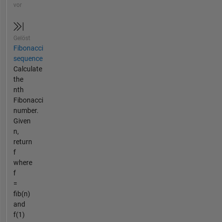
vor
Gelöst
Fibonacci
sequence
Calculate
the
nth
Fibonacci
number.
Given
n,
return
f
where
f
=
fib(n)
and
f(1)