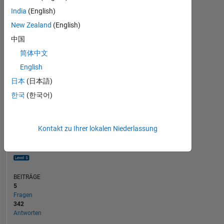
40
India
(English)
20
New Zealand
(English)
中国
0
08/13
02/15
08/16
08/19
02/21
08/22
08/25
11/13
08/15
05/17
02/19
11/20
05/24
02/12
02/14
02/16
02/18
L
02/20
02/22
02/24
02/26
简体中文
ZEITACHSE
English
日本
(日本語)
RANG
한국
(한국어)
145
of
302.028
Kontakt zu Ihrer lokalen Niederlassung
REPUTATION
866
BEITRÄGE
5
Fragen
342
Antworten