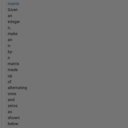
matrix
Given
an
integer
n,
make
an
n-
by-
n
matrix
made
up
of
alternating
ones
and
zeros
as
shown
below.