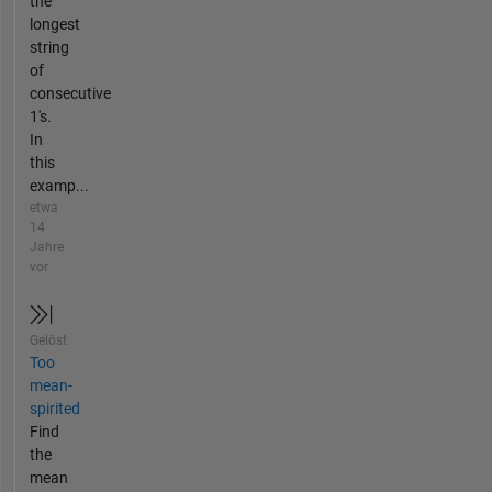
the
longest
string
of
consecutive
1's.
In
this
examp...
etwa
14
Jahre
vor
Gelöst
Too
mean-
spirited
Find
the
mean