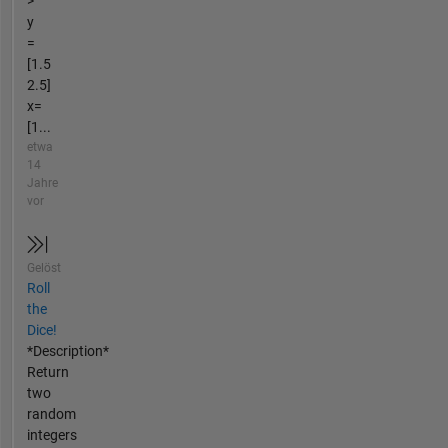
>
y
=
[1.5
2.5]
x=
[1...
etwa
14
Jahre
vor
Gelöst
Roll
the
Dice!
*Description*
Return
two
random
integers