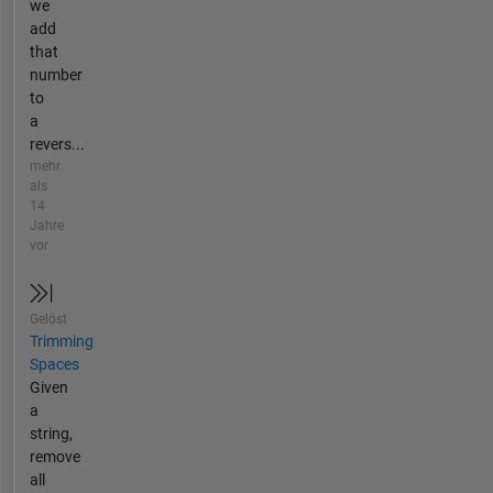
we
add
that
number
to
a
revers...
mehr
als
14
Jahre
vor
Gelöst
Trimming
Spaces
Given
a
string,
remove
all