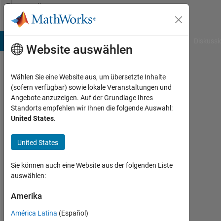
Weiter zum Inhalt
Community
Profile
B Answers
File Exchange
Cody
AI Chat Playground
Diskussi
Website auswählen
Wählen Sie eine Website aus, um übersetzte Inhalte
Geoff
(sofern verfügbar) sowie lokale Veranstaltungen und
Angebote anzuzeigen. Auf der Grundlage Ihres
Aktiv
Standorts empfehlen wir Ihnen die folgende Auswahl:
seit
United States
.
2012
United States
Followers:
0
Sie können auch eine Website aus der folgenden Liste
auswählen:
Following:
0
Amerika
América Latina
(Español)
Follow