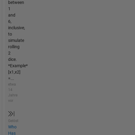
between
1
and
6,
inclusive,
to
simulate
rolling
2
dice.
*Example*
[x1,x2]
=...
etwa
14
Jahre
vor
Gelöst
Who
Has