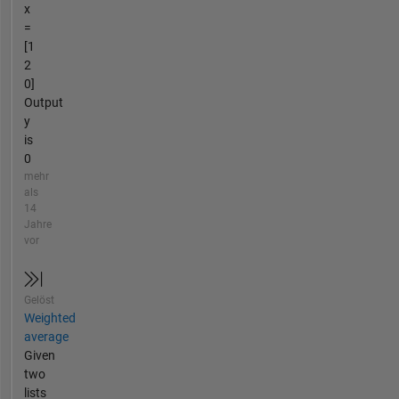
x
=
[1
2
0]
Output
y
is
0
mehr
als
14
Jahre
vor
Gelöst
Weighted
average
Given
two
lists