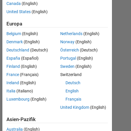
Canada
(English)
Nachricht
United States
(English)
I
use
Europa
MATLAB
Belgium
(English)
Netherlands
(English)
for
small
Denmark
(English)
Norway
(English)
Mehr
jobs
Deutschland
(Deutsch)
Österreich
(Deutsch)
anzeigen
and
España
(Español)
Portugal
(English)
C++
Dashboard
for
Finland
(English)
Sweden
(English)
real
France
(Français)
Switzerland
Statistik
jobs.
Ireland
(English)
Deutsch
Professional
MATLAB Answers
Cody
All
Interests:
Italia
(Italiano)
English
Problem
Luxembourg
(English)
Français
160
120
140
-20
-10
-40
10
30
50
70
90
100
solving
United Kingdom
(English)
80
Asien-Pazifik
BEITRÄGE
60
100
Australia
(English)