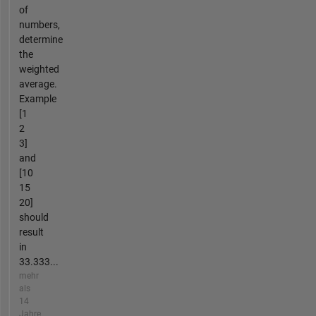
of
numbers,
determine
the
weighted
average.
Example
[1
2
3]
and
[10
15
20]
should
result
in
33.333...
mehr
als
14
Jahre