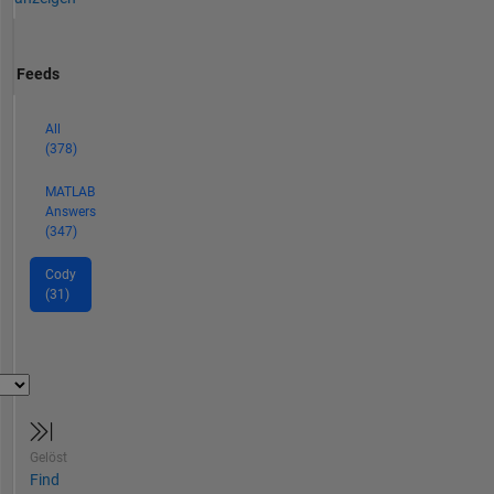
Feeds
All
(378)
MATLAB
Answers
(347)
Cody
(31)
Gelöst
Find