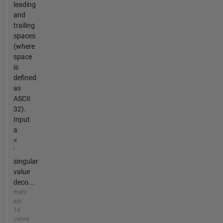
leading
and
trailing
spaces
(where
space
is
defined
as
ASCII
32).
Input
a
=
'
singular
value
deco...
mehr
als
14
Jahre