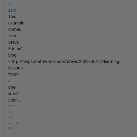
a
zero
This
example
comes
from
Steve
Eddins'
blog:
<http://blogs.mathworks.com/steve/2009/05/27/learning-
lessons-
from-
a-
one-
liner/
Lear...
mehr
als
14
Jahre
vor