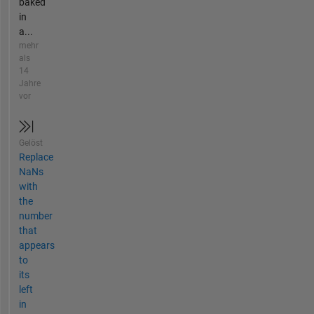
baked
in
a...
mehr
als
14
Jahre
vor
Gelöst
Replace
NaNs
with
the
number
that
appears
to
its
left
in