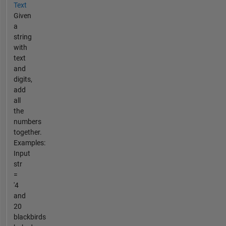
Text
Given
a
string
with
text
and
digits,
add
all
the
numbers
together.
Examples:
Input
str
=
'4
and
20
blackbirds