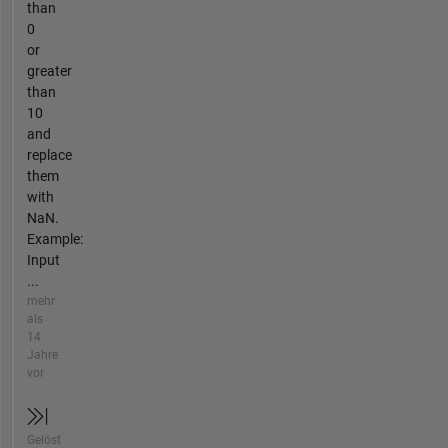
than
0
or
greater
than
10
and
replace
them
with
NaN.
Example:
Input
...
mehr
als
14
Jahre
vor
Gelöst