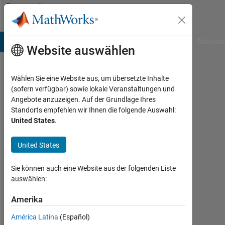
Weiter zum Inhalt
Community
Profile
B Answers
File Exchange
Cody
AI Chat Playground
Diskussi
Website auswählen
Wählen Sie eine Website aus, um übersetzte Inhalte
Geoff
(sofern verfügbar) sowie lokale Veranstaltungen und
Angebote anzuzeigen. Auf der Grundlage Ihres
Aktiv
Standorts empfehlen wir Ihnen die folgende Auswahl:
seit
United States
.
2012
United States
Followers:
0
Sie können auch eine Website aus der folgenden Liste
auswählen:
Following:
0
Amerika
América Latina
(Español)
Follow