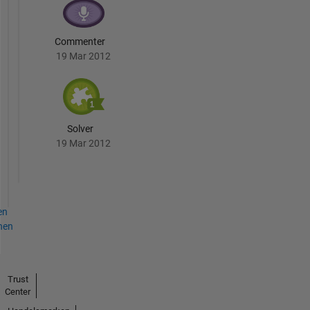
Commenter
19 Mar 2012
Solver
19 Mar 2012
en
hen
Trust
Center