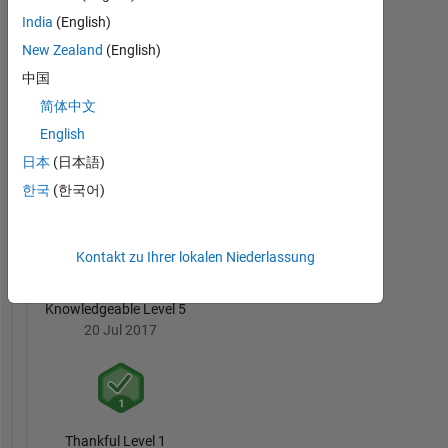
India
(English)
6 Month Streak
New Zealand
(English)
20 Jul 2017
中国
简体中文
English
日本
(日本語)
Pro
한국
(한국어)
20 Jul 2017
Kontakt zu Ihrer lokalen Niederlassung
Knowledgeable Level 5
20 Jul 2017
Thankful Level 1