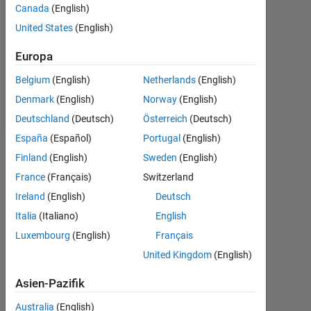
Canada
(English)
Nachricht
United States
(English)
I
use
Europa
MATLAB
Belgium
(English)
Netherlands
(English)
for
small
Denmark
(English)
Norway
(English)
Mehr
jobs
Deutschland
(Deutsch)
Österreich
(Deutsch)
anzeigen
and
España
(Español)
Portugal
(English)
C++
Abzeichen
for
Finland
(English)
Sweden
(English)
real
France
(Français)
Switzerland
Geoff's
jobs.
Abzeichen
Ireland
(English)
Deutsch
Professional
Interests:
Italia
(Italiano)
English
MATLAB
Problem
Luxembourg
(English)
Français
Answers
Alle
solving
Abzeichen
United Kingdom
(English)
Asien-Pazifik
Australia
(English)