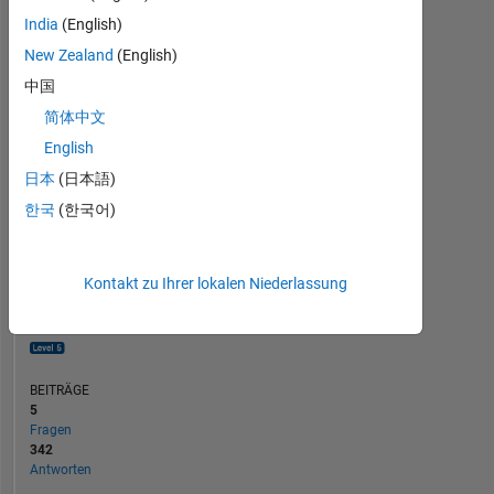
40
India
(English)
20
New Zealand
(English)
中国
0
08/13
02/15
08/16
08/19
02/21
08/22
08/25
11/13
08/15
05/17
02/19
11/20
05/24
02/12
02/14
02/16
02/18
L
02/20
02/22
02/24
02/26
简体中文
ZEITACHSE
English
日本
(日本語)
RANG
한국
(한국어)
145
of
302.034
Kontakt zu Ihrer lokalen Niederlassung
REPUTATION
866
BEITRÄGE
5
Fragen
342
Antworten