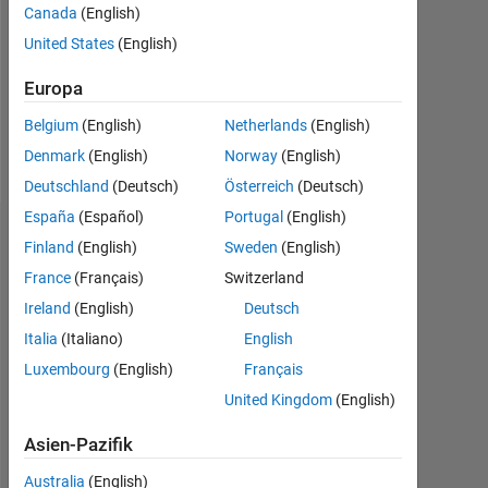
Canada
(English)
Nachricht
United States
(English)
I
use
Europa
MATLAB
Belgium
(English)
Netherlands
(English)
for
small
Denmark
(English)
Norway
(English)
Mehr
jobs
Deutschland
(Deutsch)
Österreich
(Deutsch)
anzeigen
and
España
(Español)
Portugal
(English)
C++
Dashboard
for
Finland
(English)
Sweden
(English)
real
France
(Français)
Switzerland
Statistik
jobs.
Ireland
(English)
Deutsch
Professional
MATLAB Answers
Cody
All
Interests:
Italia
(Italiano)
English
Problem
Luxembourg
(English)
Français
160
120
140
-20
-10
-40
10
30
50
70
90
100
solving
United Kingdom
(English)
80
Asien-Pazifik
BEITRÄGE
60
100
Australia
(English)