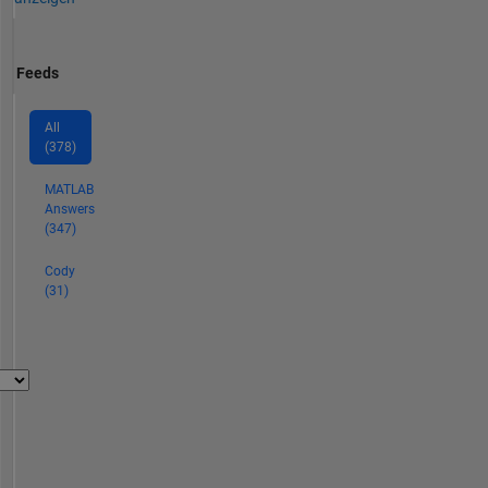
Feeds
All
(378)
MATLAB
Answers
(347)
Cody
(31)