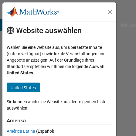
Weiter zum Inhalt
Community
Profile
B Answers
File Exchange
Cody
AI Chat Playground
Diskussi
Website auswählen
Wählen Sie eine Website aus, um übersetzte Inhalte
Geoff
(sofern verfügbar) sowie lokale Veranstaltungen und
Angebote anzuzeigen. Auf der Grundlage Ihres
Aktiv
Standorts empfehlen wir Ihnen die folgende Auswahl:
seit
United States
.
2012
United States
Followers:
0
Sie können auch eine Website aus der folgenden Liste
auswählen:
Following:
0
Amerika
América Latina
(Español)
Follow