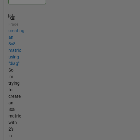
Frage
creating
an
8x8
matrix
using
"diag"
So
im
trying
to
create
an
8x8
matrix
with
2's
in