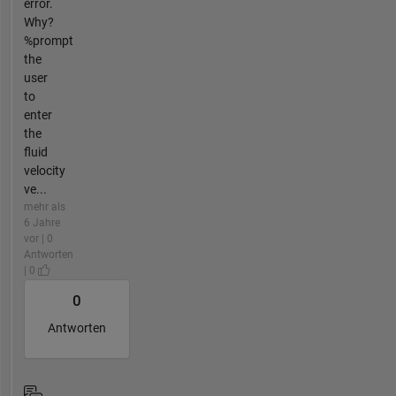
error.
Why?
%prompt
the
user
to
enter
the
fluid
velocity
ve...
mehr als
6 Jahre
vor | 0
Antworten
| 0
0
Antworten