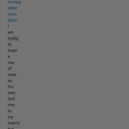
moving
other
rows
down
I
am
trying
to
insert
a
row
of
ones
as
the
new
2nd
row
to
my
matrix,