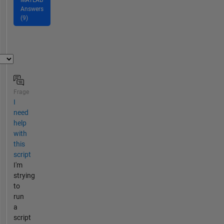
MATLAB
Answers
(9)
Frage
I
need
help
with
this
script
I'm
strying
to
run
a
script