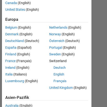
Followers:
Canada
(English)
0
United States
(English)
Following:
Europa
0
Belgium
(English)
Netherlands
(English)
Denmark
(English)
Norway
(English)
Follow
Deutschland
(Deutsch)
Österreich
(Deutsch)
España
(Español)
Portugal
(English)
Finland
(English)
Sweden
(English)
Dashboard
France
(Français)
Switzerland
Statistik
Ireland
(English)
Deutsch
Italia
(Italiano)
English
MATLAB Answers
Luxembourg
(English)
Français
-2
-1
7
6
United Kingdom
(English)
5
Asien-Pazifik
4
Australia
(English)