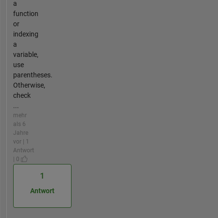
a
function
or
indexing
a
variable,
use
parentheses.
Otherwise,
check
...
mehr
als 6
Jahre
vor | 1
Antwort
| 0
1
Antwort