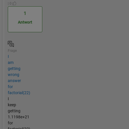
| 0
1
Antwort
Frage
I
am
getting
wrong
answer
for
factorial(22)
I
keep
getting
1.1198e+21
for