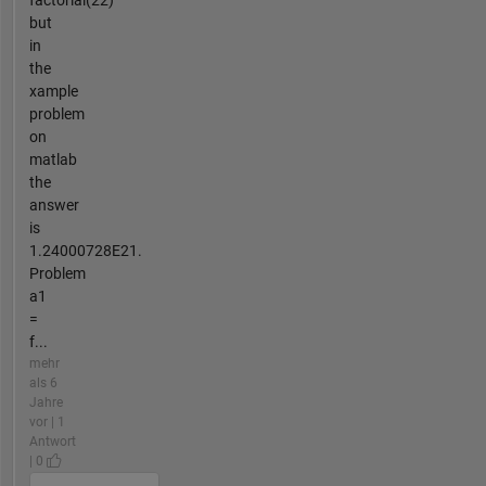
factorial(22)
but
in
the
xample
problem
on
matlab
the
answer
is
1.24000728E21.
Problem
a1
=
f...
mehr
als 6
Jahre
vor | 1
Antwort
| 0