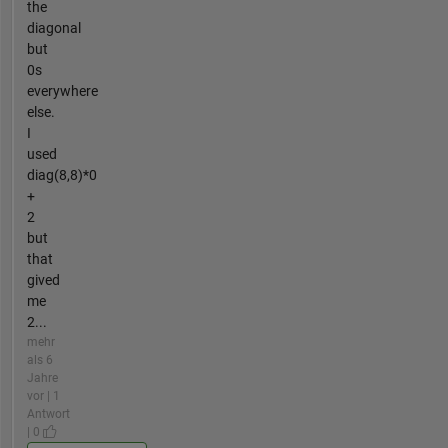
the
diagonal
but
0s
everywhere
else.
I
used
diag(8,8)*0
+
2
but
that
gived
me
2...
mehr
als 6
Jahre
vor | 1
Antwort
| 0