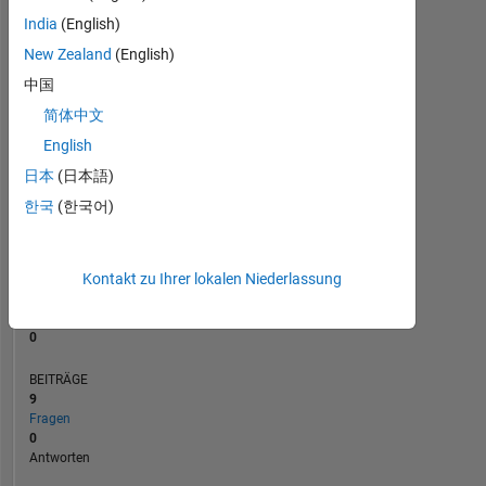
BEITRÄGE
L
3
India
(English)
2
New Zealand
(English)
1
中国
0
简体中文
10/20
07/21
04/22
01/23
10/23
07/24
04/25
01/26
11/20
09/21
07/22
05/23
03/24
01/25
11/25
01/20
12/20
11/21
10/22
L
09/23
08/24
07/25
06/26
ZEITACHSE
English
日本
(日本語)
한국
(한국어)
RANG
264.673
of
302.023
Kontakt zu Ihrer lokalen Niederlassung
REPUTATION
0
BEITRÄGE
9
Fragen
0
Antworten