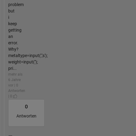
problem
but
i
keep
getting
an
error.
Why?
metaltype=input('','s');
weight=input('');
pri...
mehr als
6 Jahre
vor | 0
Antworten
| 0
0
Antworten