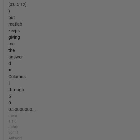
[0:0.5:12]
)
but
matlab
keeps
giving
me
the
answer
d
=
Columns
1
through
5
0
0.50000000...
mehr
als 6
Jahre
vor | 1
Antwort