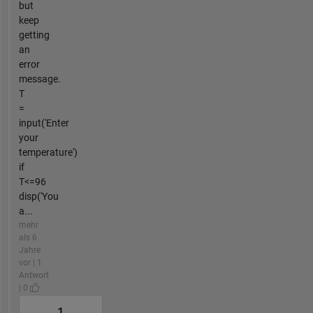
but
keep
getting
an
error
message.
T
=
input('Enter
your
temperature')
if
T<=96
disp('You
a...
mehr
als 6
Jahre
vor | 1
Antwort
| 0
1