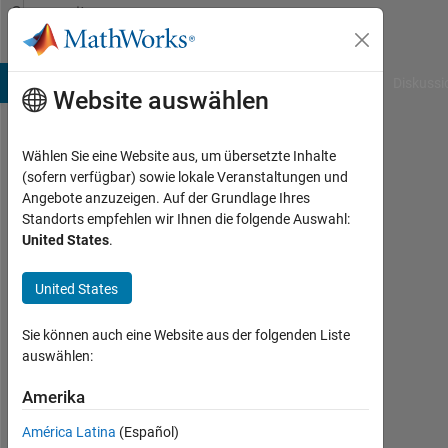
Weiter zum Inhalt
Community
Profile
B Answers
File Exchange
Cody
AI Chat Playground
Diskussi
Website auswählen
Wählen Sie eine Website aus, um übersetzte Inhalte
Liam
(sofern verfügbar) sowie lokale Veranstaltungen und
Angebote anzuzeigen. Auf der Grundlage Ihres
Sullivan
Standorts empfehlen wir Ihnen die folgende Auswahl:
United States
.
Last
seen:
fast 4
United States
Jahre
vor
Sie können auch eine Website aus der folgenden Liste
|
auswählen:
Aktiv
seit
Amerika
2020
América Latina
(Español)