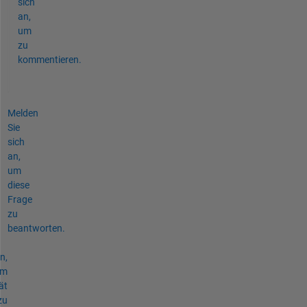
sich
an,
um
zu
kommentieren.
Melden
Sie
sich
an,
um
diese
Frage
zu
beantworten.
n,
um
ät
zu