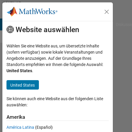
Weiter zum Inhalt
MATLAB
Answers
B Answers
File Exchange
Cody
AI Chat Playground
Diskussi
Website auswählen
Wählen Sie eine Website aus, um übersetzte Inhalte
(sofern verfügbar) sowie lokale Veranstaltungen und
plot
Angebote anzuzeigen. Auf der Grundlage Ihres
Standorts empfehlen wir Ihnen die folgende Auswahl:
the
United States
.
raw
data
United States
and
Sie können auch eine Website aus der folgenden Liste
model
auswählen:
on the
Amerika
same
plot
América Latina
(Español)