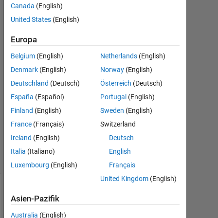
Canada
(English)
United States
(English)
Liam
Sullivan
Europa
5
Feb.
Belgium
(English)
Netherlands
(English)
2020
Denmark
(English)
Norway
(English)
1
Deutschland
(Deutsch)
Österreich
(Deutsch)
Antwort
España
(Español)
Portugal
(English)
Aktualisiert
Finland
(English)
Sweden
(English)
11 Feb.
France
(Français)
Switzerland
2020
Ireland
(English)
Deutsch
2
Ansichten
Italia
(Italiano)
English
(30 Tage)
Luxembourg
(English)
Français
United Kingdom
(English)
Asien-Pazifik
Australia
(English)