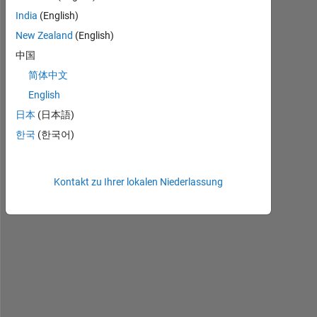
India
(English)
New Zealand
(English)
中国
p
简体中文
l
English
e
a
日本
(日本語)
s
한국
(한국어)
e 
h
e
Kontakt zu Ihrer lokalen Niederlassung
l
p 
w
i
t
h 
t
h
i