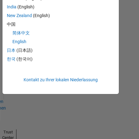
India
(English)
New Zealand
(English)
Thankful Level 1
中国
15 Jan 2020
简体中文
English
日本
(日本語)
한국
(한국어)
Thankful Level 2
15 Feb 2022
Kontakt zu Ihrer lokalen Niederlassung
en
hen
Trust
Center