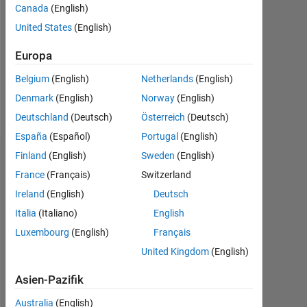
Followers:
Canada
(English)
0
United States
(English)
Following:
Europa
0
Belgium
(English)
Netherlands
(English)
Denmark
(English)
Norway
(English)
Follow
Deutschland
(Deutsch)
Österreich
(Deutsch)
España
(Español)
Portugal
(English)
Finland
(English)
Sweden
(English)
Abzeichen
France
(Français)
Switzerland
Liam
Ireland
(English)
Deutsch
Sullivan's
Abzeichen
Italia
(Italiano)
English
Luxembourg
(English)
Français
MATLAB
United Kingdom
(English)
Answers
Alle
Abzeichen
Asien-Pazifik
Australia
(English)