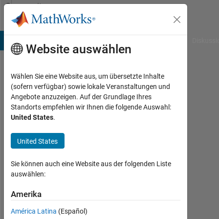
Weiter zum Inhalt
Community
Profile
B Answers
File Exchange
Cody
AI Chat Playground
Diskussi
Website auswählen
Wählen Sie eine Website aus, um übersetzte Inhalte
Liam
(sofern verfügbar) sowie lokale Veranstaltungen und
Angebote anzuzeigen. Auf der Grundlage Ihres
Sullivan
Standorts empfehlen wir Ihnen die folgende Auswahl:
United States
.
Last
seen:
fast 4
United States
Jahre
vor
Sie können auch eine Website aus der folgenden Liste
|
auswählen:
Aktiv
seit
Amerika
2020
América Latina
(Español)