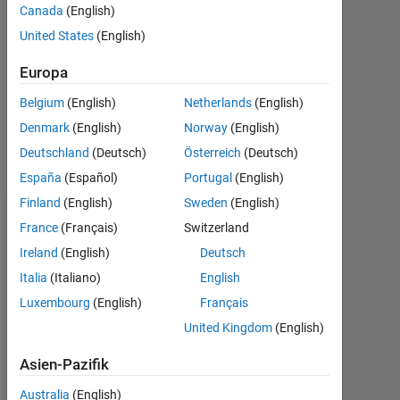
Canada
(English)
2020
0
United States
(English)
Antworten
Europa
Aktualisiert
Belgium
(English)
Netherlands
(English)
9 Mär. 2020
Denmark
(English)
Norway
(English)
7
Ansichten
Deutschland
(Deutsch)
Österreich
(Deutsch)
(30 Tage)
España
(Español)
Portugal
(English)
Finland
(English)
Sweden
(English)
France
(Français)
Switzerland
Ältere
Kommentare
Ireland
(English)
Deutsch
anzeigen
Italia
(Italiano)
English
Luxembourg
(English)
Français
United Kingdom
(English)
i 
Asien-Pazifik
h
Australia
(English)
a