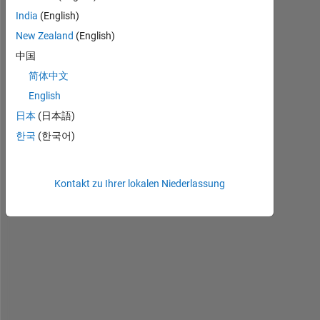
v
India
(English)
e 
New Zealand
(English)
t
中国
o 
c
简体中文
r
English
e
日本
(日本語)
a
t
한국
(한국어)
e 
a 
s
Kontakt zu Ihrer lokalen Niederlassung
c
r
i
p
t 
f
o
r 
t