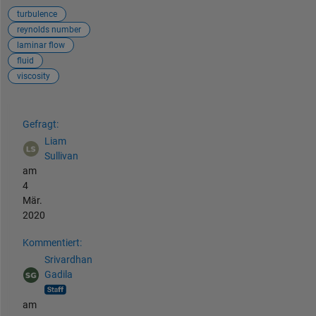
turbulence
reynolds number
laminar flow
fluid
viscosity
Siehe auch
Gefragt:
Liam
Sullivan
am
4
Mär.
2020
Kommentiert:
Srivardhan
Gadila
am