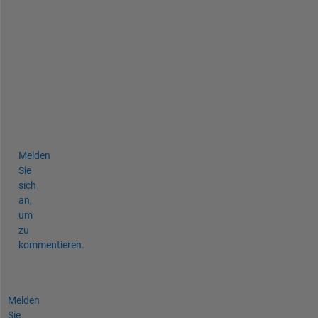
e 
g
e
t
t
i
n
g
?
Melden
Sie
sich
an,
um
zu
kommentieren.
Melden
Sie