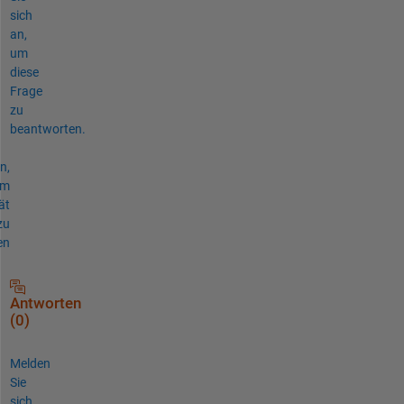
sich
an,
um
diese
Frage
zu
beantworten.
n,
um
ät
zu
en
Antworten
(0)
Melden
Sie
sich