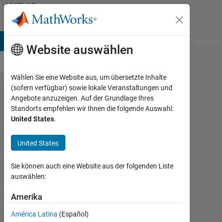
Weiter zum Inhalt
MATLAB
Answers
B Answers
File Exchange
Cody
AI Chat Playground
Diskussi
Website auswählen
Wählen Sie eine Website aus, um übersetzte Inhalte
(sofern verfügbar) sowie lokale Veranstaltungen und
help
Angebote anzuzeigen. Auf der Grundlage Ihres
Standorts empfehlen wir Ihnen die folgende Auswahl:
me
United States
.
with
this
United States
please
Sie können auch eine Website aus der folgenden Liste
auswählen:
Liam
Sullivan
Amerika
4
América Latina
(Español)
Mär.