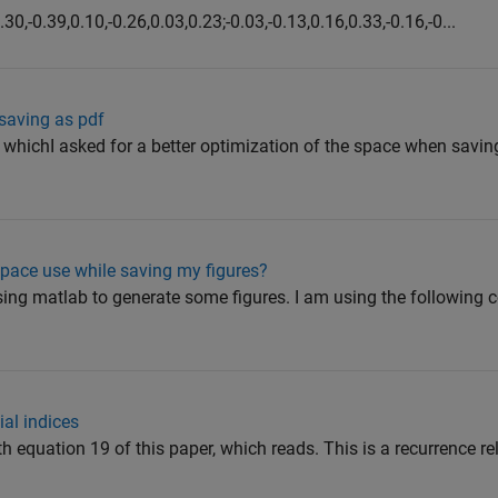
.30,-0.39,0.10,-0.26,0.03,0.23;-0.03,-0.13,0.16,0.33,-0.16,-0...
saving as pdf
whichI asked for a better optimization of the space when savin
 space use while saving my figures?
sing matlab to generate some figures. I am using the following c
ial indices
h equation 19 of this paper, which reads. This is a recurrence rel