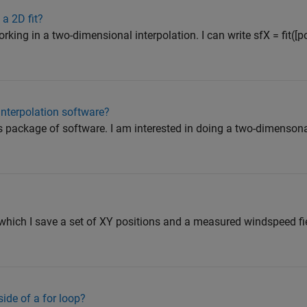
 a 2D fit?
rking in a two-dimensional interpolation. I can write sfX = fit([po
interpolation software?
is package of software. I am interested in doing a two-dimensona
 which I save a set of XY positions and a measured windspeed fie
side of a for loop?