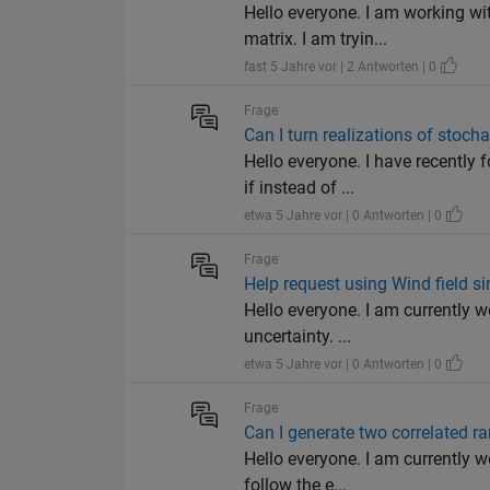
Hello everyone. I am working wi
matrix. I am tryin...
fast 5 Jahre vor | 2 Antworten | 0
Frage
Can I turn realizations of stoc
Hello everyone. I have recently
if instead of ...
etwa 5 Jahre vor | 0 Antworten | 0
Frage
Help request using Wind field si
Hello everyone. I am currently w
uncertainty. ...
etwa 5 Jahre vor | 0 Antworten | 0
Frage
Can I generate two correlated r
Hello everyone. I am currently 
follow the e...