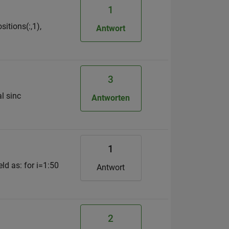
1
sitions(:,1),
Antwort
3
l sinc
Antworten
1
ld as: for i=1:50
Antwort
2