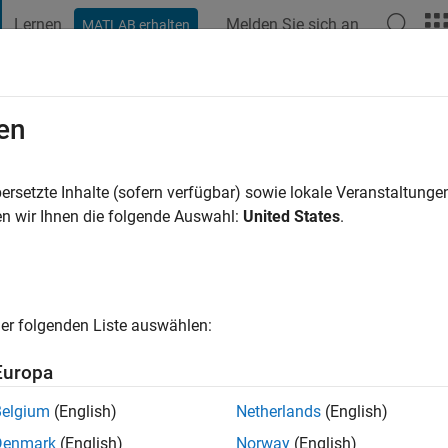
Lernen
Melden Sie sich an
MATLAB erhalten
t Playground
Diskussionen
Wettbewerbe
Blogs
Veröffentlic
en
La Mota Sanchis
hre vor
|
Aktiv seit 2019
ersetzte Inhalte (sofern verfügbar) sowie lokale Veranstaltung
ng:
0
n wir Ihnen die folgende Auswahl:
United States
.
er folgenden Liste auswählen:
Europa
Belgium
(English)
Netherlands
(English)
RANG
Denmark
(English)
Norway
(English)