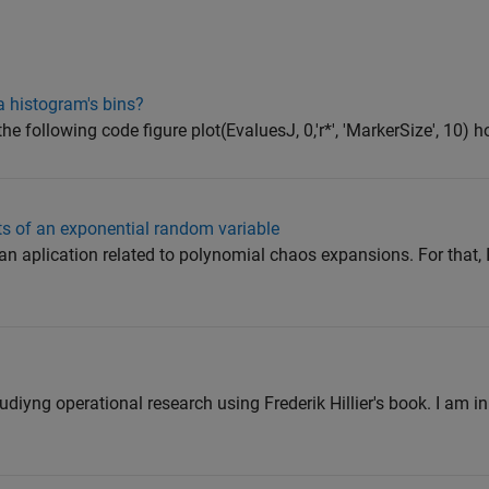
a histogram's bins?
the following code figure plot(EvaluesJ, 0,'r*', 'MarkerSize', 10) h
s of an exponential random variable
an aplication related to polynomial chaos expansions. For that, 
udiyng operational research using Frederik Hillier's book. I am in