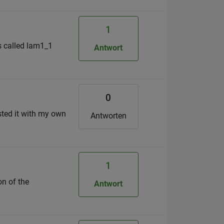
1
ts called lam1_1
Antwort
0
ested it with my own
Antworten
1
on of the
Antwort