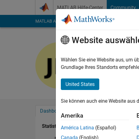
Weiter zum Inhalt
MATLAB Hilfe-Center
Community
MATLAB Answers
File Exchange
Cody
AI Cha
Website auswähl
Jaime De 
Last seen: etwa 3 Ja
Wählen Sie eine Website aus, um üb
Followers:
0
Followi
Grundlage Ihres Standorts empfehle
Follow
United States
Sie können auch eine Website aus d
Dashboard
Abzeichen
Empfehlungen
Amerika
Statistik
América Latina
(Español)
Canada
(English)
MATLAB Answers