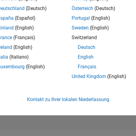
29.170
of 302.028
Deutschland
(Deutsch)
Österreich
(Deutsch)
España
(Español)
Portugal
(English)
REPUTATION
1
inland
(English)
Sweden
(English)
rance
(Français)
Switzerland
BEITRÄGE
38
Fragen
reland
(English)
Deutsch
1
Antwort
talia
(Italiano)
English
ANTWORTZUS
Luxembourg
(English)
Français
47.37%
9/22
03/23
L
09/23
03/24
09/24
03/25
09/25
03/26
United Kingdom
(English)
ZEITACHSE
ERHALTENE
STIMMEN
1
Kontakt zu Ihrer lokalen Niederlassung