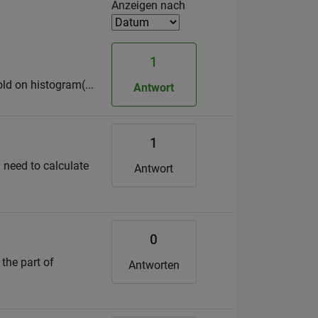
Filter2
Anzeigen nach
1
old on histogram(...
Antwort
1
I need to calculate
Antwort
0
 the part of
Antworten