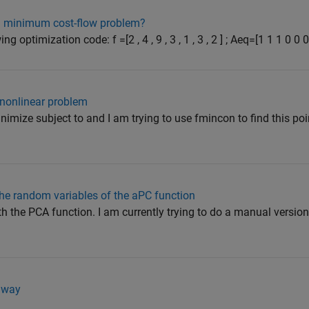
 a minimum cost-flow problem?
g optimization code: f =[2 , 4 , 9 , 3 , 1 , 3 , 2 ] ; Aeq=[1 1 1 0 0 0
nonlinear problem
nimize subject to and I am trying to use fmincon to find this po
he random variables of the aPC function
th the PCA function. I am currently trying to do a manual versio
s way