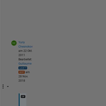
o
p
p
i
n
g
.
Yuriy
Chesnokov
am 22 Okt.
2011
Bearbeitet:
Guillaume
am
28 Nov.
2018
t