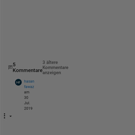
a
b 
e
d
i
t
o
r
3 ältere
5
Kommentare
Kommentare
anzeigen
hasan
fawaz
am
30
Jul.
2019
I 