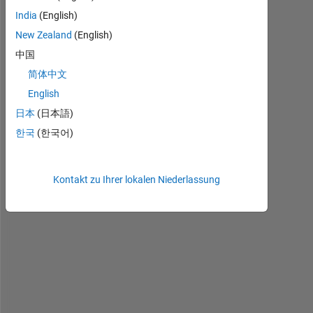
h
India
(English)
e
New Zealand
(English)
r
e 
中国
a
简体中文
n
English
y 
s
日本
(日本語)
i
한국
(한국어)
m
i
l
Kontakt zu Ihrer lokalen Niederlassung
a
r 
t
o 
A
S
t
y
l