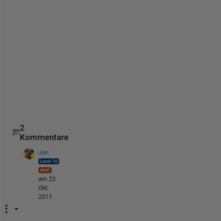
e 
f
o
r 
m
y 
n
e
e
d
s
2
Kommentare
Jan
am 22
Okt.
2011