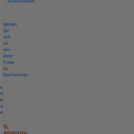
kommentieren.
Melden
Sie
sich
an,
um
diese
Frage
zu
beantworten.
n,
um
ät
zu
en
Antworten