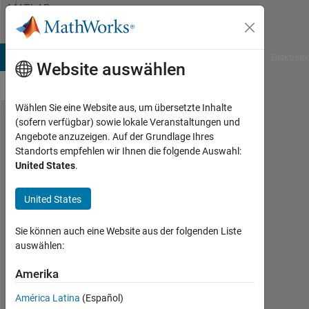
Weiter zum Inhalt
MATLAB
Answers
B Answers
File Exchange
Cody
AI Chat Playground
Diskussi
Website auswählen
Wählen Sie eine Website aus, um übersetzte Inhalte
(sofern verfügbar) sowie lokale Veranstaltungen und
M-file
Angebote anzuzeigen. Auf der Grundlage Ihres
Standorts empfehlen wir Ihnen die folgende Auswahl:
code
United States
.
formatting
tool
United States
Sie können auch eine Website aus der folgenden Liste
Yuriy
auswählen:
Chesnokov
22
Amerika
Okt.
2011
América Latina
(Español)