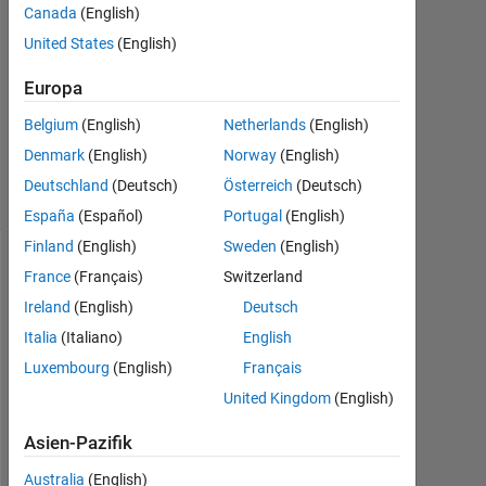
7
Canada
(English)
Antworten
United States
(English)
Aktualisiert
Europa
11 Dez.
Belgium
(English)
Netherlands
(English)
2023
15
Denmark
(English)
Norway
(English)
Ansichten
Deutschland
(Deutsch)
Österreich
(Deutsch)
(30 Tage)
España
(Español)
Portugal
(English)
Finland
(English)
Sweden
(English)
Ältere
France
(Français)
Switzerland
Kommentare
Ireland
(English)
Deutsch
anzeigen
Italia
(Italiano)
English
Luxembourg
(English)
Français
United Kingdom
(English)
I
Asien-Pazifik
s 
t
Australia
(English)