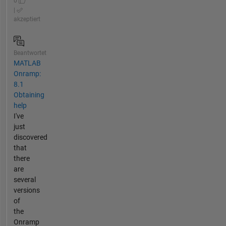
0
|
akzeptiert
Beantwortet
MATLAB
Onramp:
8.1
Obtaining
help
I've
just
discovered
that
there
are
several
versions
of
the
Onramp