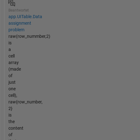
Beantwortet
app.UITable.Data
assignment
problem
raw(row_nummber,2)
is
a
cell
array
(made
of
just
one
cell),
raw{row_number,
2}
is
the
content
of