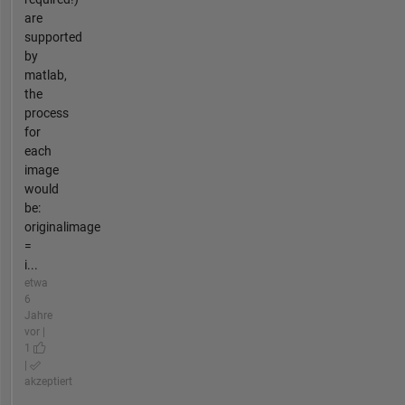
are
supported
by
matlab,
the
process
for
each
image
would
be:
originalimage
=
i...
etwa
6
Jahre
vor |
1
|
akzeptiert