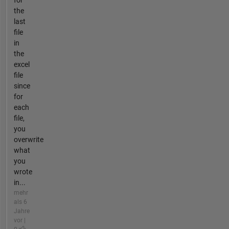
for
the
last
file
in
the
excel
file
since
for
each
file,
you
overwrite
what
you
wrote
in...
mehr
als 6
Jahre
vor |