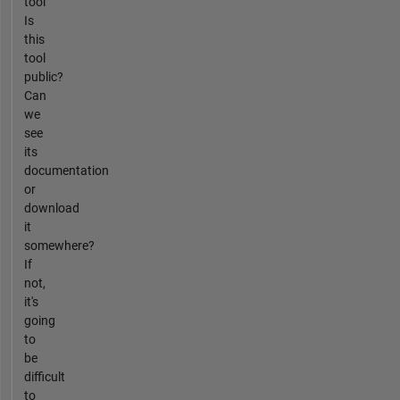
tool"
Is
this
tool
public?
Can
we
see
its
documentation
or
download
it
somewhere?
If
not,
it's
going
to
be
difficult
to