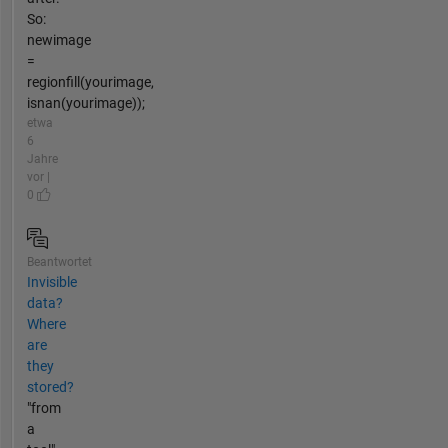
So:
newimage
=
regionfill(yourimage,
isnan(yourimage));
etwa
6
Jahre
vor |
0
Beantwortet
Invisible
data?
Where
are
they
stored?
"from
a