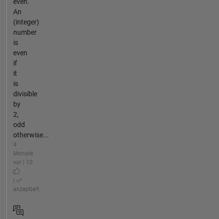
even.
An
(integer)
number
is
even
if
it
is
divisible
by
2,
odd
otherwise...
4
Monate
vor | 10
|
akzeptiert