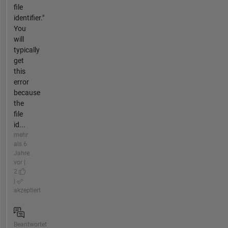
file
identifier."
You
will
typically
get
this
error
because
the
file
id...
mehr
als 6
Jahre
vor |
2
|
akzeptiert
Beantwortet