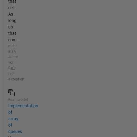
that
cell.
As
long
as
that
con...
mehr
als 6
Jahre
vor |
0
|
akzeptiert
Beantwortet
Implementation
of
array
of
queues