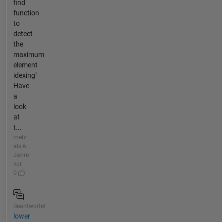
find
function
to
detect
the
maximum
element
idexing"
Have
a
look
at
t...
mehr
als 6
Jahre
vor |
0
Beantwortet
lower