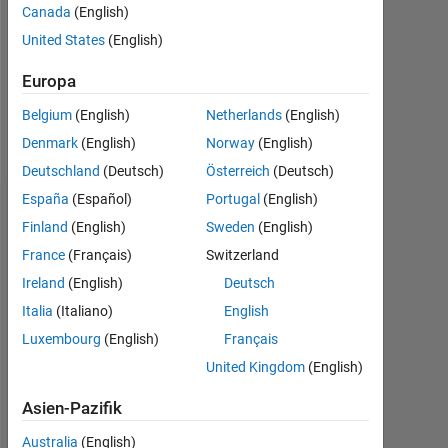
6
Canada
(English)
United States
(English)
Following:
0
Europa
Belgium
(English)
Netherlands
(English)
Follow
Denmark
(English)
Norway
(English)
Deutschland
(Deutsch)
Österreich
(Deutsch)
España
(Español)
Portugal
(English)
Dashboard
Finland
(English)
Sweden
(English)
France
(Français)
Switzerland
Statistik
Ireland
(English)
Deutsch
MATLAB Answers
Cody
All
Italia
(Italiano)
English
Luxembourg
(English)
Français
200
-20
-40
180
United Kingdom
(English)
160
140
120
Asien-Pazifik
BEITRÄGE
100
100
Australia
(English)
80