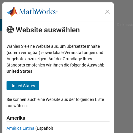
Weiter zum Inhalt
Community
Profile
B Answers
File Exchange
Cody
AI Chat Playground
Diskussi
Website auswählen
Wählen Sie eine Website aus, um übersetzte Inhalte
Guillaume
(sofern verfügbar) sowie lokale Veranstaltungen und
Angebote anzuzeigen. Auf der Grundlage Ihres
Last
Standorts empfehlen wir Ihnen die folgende Auswahl:
seen:
United States
.
etwa
ein
United States
Monat
vor
|
Sie können auch eine Website aus der folgenden Liste
Aktiv
auswählen:
seit
2012
Amerika
América Latina
(Español)
Followers: