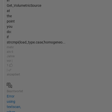
in
Get_VolumetricSource
at
the
point
you
do:
if
strcmpi(load_type.case,'homogeneo...
mehr
als 6
Jahre
vor |
1
|
akzeptiert
Beantwortet
Error
using
textscan,