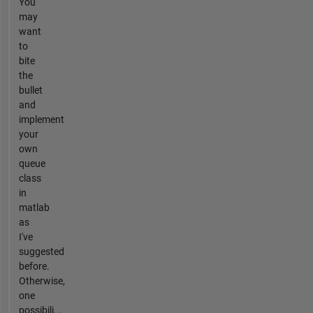
You
may
want
to
bite
the
bullet
and
implement
your
own
queue
class
in
matlab
as
I've
suggested
before.
Otherwise,
one
possibili...