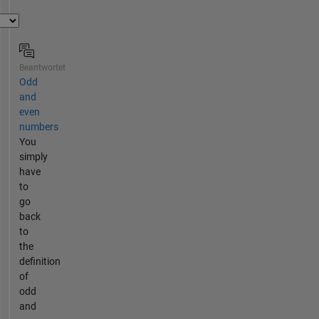
Beantwortet
Odd
and
even
numbers
You
simply
have
to
go
back
to
the
definition
of
odd
and