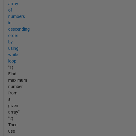
array
of
numbers
in
descending
order
by
using
while
loop
"1)
Find
maximum
number
from
a
given
array"
"2)
Then
use