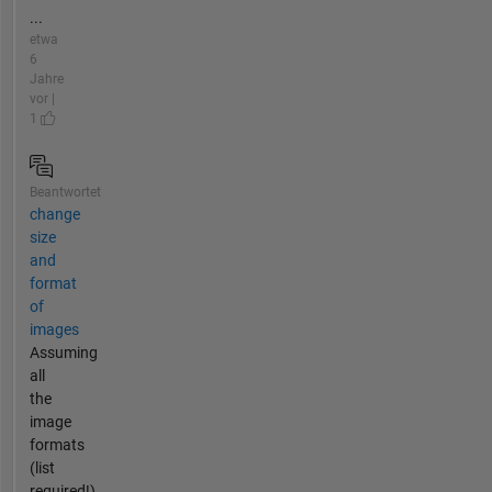
...
etwa
6
Jahre
vor |
1
Beantwortet
change
size
and
format
of
images
Assuming
all
the
image
formats
(list
required!)