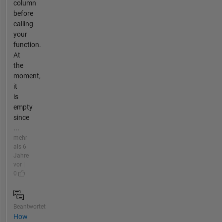
column
before
calling
your
function.
At
the
moment,
it
is
empty
since
...
mehr
als 6
Jahre
vor |
0
Beantwortet
How