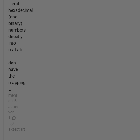
literal
hexadecimal
(and
binary)
numbers
directly
into
matlab.
I
don't
have
the
mapping
t...
mehr
als 6
Jahre
vor |
1
|
akzeptiert