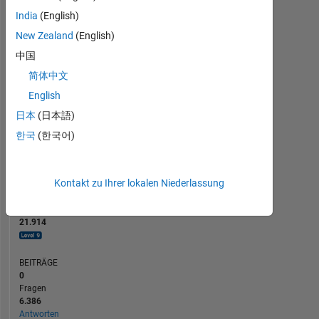
60
India
(English)
40
New Zealand
(English)
20
0
中国
08/13
02/15
08/16
08/19
02/21
08/22
08/25
11/13
08/15
05/17
02/19
11/20
05/24
03/14
04/16
05/18
06/20
07/22
08/24
02/12
02/14
02/16
02/18
L
02/20
02/22
02/24
02/26
简体中文
ZEITACHSE
English
日本
(日本語)
RANG
한국
(한국어)
10
of
302.025
Kontakt zu Ihrer lokalen Niederlassung
REPUTATION
21.914
BEITRÄGE
0
Fragen
6.386
Antworten