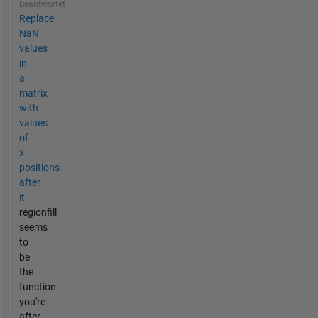
Beantwortet
Replace
NaN
values
in
a
matrix
with
values
of
x
positions
after
it
regionfill
seems
to
be
the
function
you're
after.