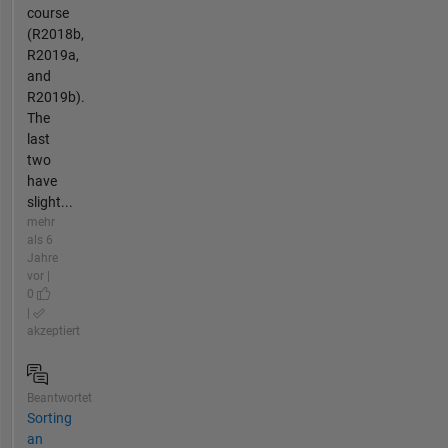
course
(R2018b,
R2019a,
and
R2019b).
The
last
two
have
slight...
mehr
als 6
Jahre
vor |
0
|
akzeptiert
Beantwortet
Sorting
an