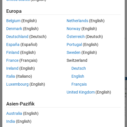
Nichtlinearität
Partitionen können Sie Teile des Modells abtrennen, die Sie im
Mehrkernprozessor-Ziele
Schedule Editor explizit steuern können.
Europa
Der Schedule Editor ist ein Planungswerkzeug, das die als
Belgium
(English)
Netherlands
(English)
Partitionen bezeichneten Komponenten im Modell, die
Denmark
(English)
Norway
(English)
Datenverbindungen zwischen ihnen und die Reihenfolge dieser
Deutschland
(Deutsch)
Österreich
(Deutsch)
Partitionen darstellt. Der Schedule Editor kann nur für bestehende
Komponenten, wie atomare Subsysteme, Exportfunktionen und
España
(Español)
Portugal
(English)
Modellblöcke, verwendet werden. Der Schedule Editor ist ein
Finland
(English)
Sweden
(English)
interaktives Werkzeug, mit dem Sie den Ablaufplan der
France
(Français)
Switzerland
Modellkomponenten auf einfache Weise anzeigen und bearbeiten
können
Ireland
(English)
Deutsch
Italia
(Italiano)
English
Luxembourg
(English)
Français
United Kingdom
(English)
Asien-Pazifik
Australia
(English)
India
(English)