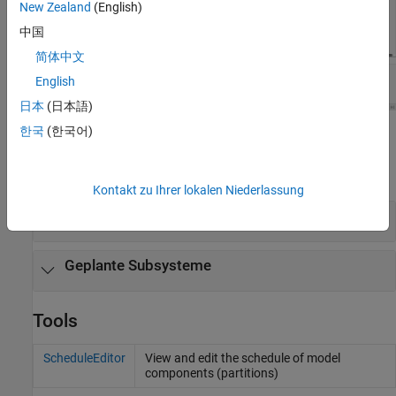
New Zealand
(English)
中国
简体中文
English
日本
(日本語)
한국
(한국어)
Blöcke
alle erweitern
Kontakt zu Ihrer lokalen Niederlassung
Function-Call Subsysteme
Geplante Subsysteme
Tools
ScheduleEditor
View and edit the schedule of model
components (partitions)