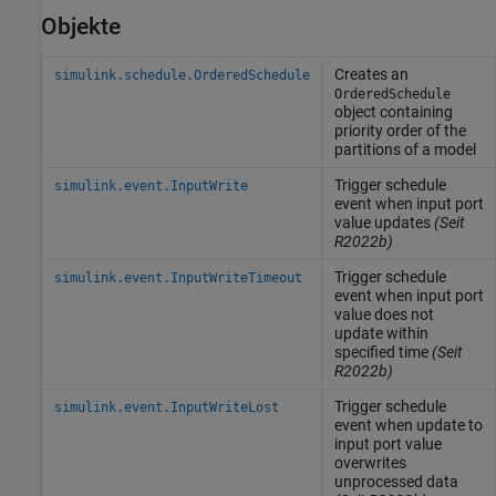
Objekte
Creates an
simulink.schedule.OrderedSchedule
OrderedSchedule
object containing
priority order of the
partitions of a model
Trigger schedule
simulink.event.InputWrite
event when input port
value updates
(Seit
R2022b)
Trigger schedule
simulink.event.InputWriteTimeout
event when input port
value does not
update within
specified time
(Seit
R2022b)
Trigger schedule
simulink.event.InputWriteLost
event when update to
input port value
overwrites
unprocessed data