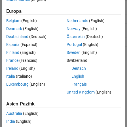
Anzeigen oder Ändern eines
path
Suchpfads
Europa
Save current search path
savepath
Belgium
(English)
Netherlands
(English)
View or change default user work
userpath
Denmark
(English)
Norway
(English)
folder
Deutschland
(Deutsch)
Österreich
(Deutsch)
Generieren eines Suchpfads
genpath
España
(Español)
Portugal
(English)
Search path separator for current
pathsep
Finland
(English)
Sweden
(English)
platform
France
(Français)
Switzerland
Open Set Path dialog box to view and
pathtool
Ireland
(English)
Deutsch
change search path
Italia
(Italiano)
English
Restore search path to factory-
restoredefaultpath
installed state
Luxembourg
(English)
Français
United Kingdom
(English)
Refresh function and file system path
rehash
caches
Asien-Pazifik
Themen
Australia
(English)
India
(English)
What Is the MATLAB Search Path?