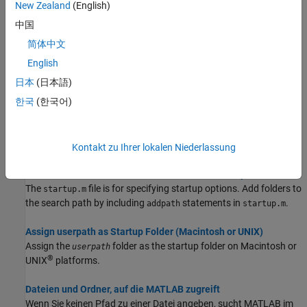
The search path, or
path
is a subset of all the folders in the file
New Zealand
(English)
system that MATLAB uses to locate files efficiently.
中国
简体中文
Change Folders on Search Path
Interactively add and remove folders, and change the order of
English
folders on the search path, for the current MATLAB session and
日本
(日本語)
for future MATLAB sessions.
한국
(한국어)
Use Search Path with Different MATLAB Installations
The default search path changes for each MATLAB version
because the default folders that come with the products change.
Kontakt zu Ihrer lokalen Niederlassung
Add Folders to the MATLAB Search Path at Startup
The
file is for specifying startup options. Add folders to
startup.m
the search path by including
statements in
.
addpath
startup.m
Assign userpath as Startup Folder (Macintosh or UNIX)
Assign the
folder as the startup folder on
Macintosh
or
userpath
®
UNIX
platforms.
Dateien und Ordner, auf die MATLAB zugreift
Wenn Sie keinen Pfad zu einer Datei angeben, sucht MATLAB im