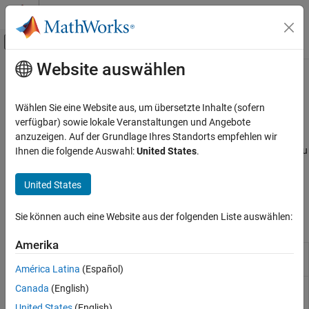
Weiter zum Inhalt
MATLAB Hilfe-Center
Umschaltung für Off-Canvas-Navigation
Website auswählen
Hauptinhalt
Startseite der Dokumentation
Pfadsuche
MATLAB
Wählen Sie eine Website aus, um übersetzte Inhalte (sofern
Programmierung
®
Anzeigen und Ändern des MATLAB
-Suchpfads
verfügbar) sowie lokale Veranstaltungen und Angebote
Dateien und Ordner
Der MATLAB-Suchpfad ist eine Untergruppe aller Ordner im
anzuzeigen. Auf der Grundlage Ihres Standorts empfehlen wir
Dateisystem. MATLAB nutzt den Suchpfad, um effizient Dateien zu
Ihnen die folgende Auswahl:
United States
.
Kategorie
®
lokalisieren, die mit MathWorks
-Produkten verwendet werden.
Dateioperationen
Weitere Informationen finden Sie unter
What Is the MATLAB
United States
Dateispeicherung in der Cloud
Search Path?
.
Pfadsuche
Sie können auch eine Website aus der folgenden Liste auswählen:
Funktionen
Dateikompression
Dateinamen-Konstruktion
Amerika
Hinzufügen von Ordnern zum
addpath
Suchpfad
América Latina
(Español)
Entfernen von Ordnern aus dem
Canada
(English)
rmpath
Suchpfad
United States
(English)