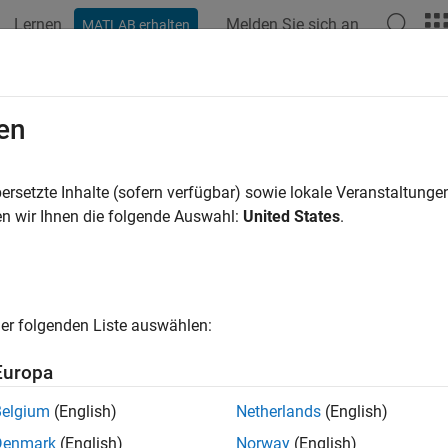
Lernen
Melden Sie sich an
MATLAB erhalten
ation
Beispiele
Funktionen
Apps
Videos
Antwort
munikationsgeräte und Protokolle
en
en und Lesen von I2C-, SPI-, seriellen und CAN-Geräten, die mit 
ersetzte Inhalte (sofern verfügbar) sowie lokale Veranstaltung
iben und lesen Sie I2C-, SPI-, serielle und CAN-Geräte, die mit 
n wir Ihnen die folgende Auswahl:
United States
.
gorien
äte
er folgenden Liste auswählen:
en und Lesen mit I2C-Geräten, die mit Arduino-Hardware verbun
äte
Europa
en und Lesen mit SPI-Geräten, die mit Arduino-Hardware verbu
Belgium
(English)
Netherlands
(English)
e Geräte
en und Lesen mit seriellen Geräten, die mit Arduino-Hardware v
Denmark
(English)
Norway
(English)