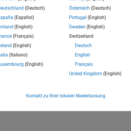
nittstelle
Deutschland
(Deutsch)
Österreich
(Deutsch)
und Schreiben von CAN-Meldungen an CAN-Shield-Platinen auf 
España
(Español)
Portugal
(English)
inland
(English)
Sweden
(English)
How useful was this informat
rance
(Français)
Switzerland
reland
(English)
Deutsch
talia
(Italiano)
English
Luxembourg
(English)
Français
United Kingdom
(English)
Kontakt zu Ihrer lokalen Niederlassung