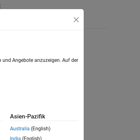
en
®
der Arduino
-Hardware verbunden sind
en und Angebote anzuzeigen. Auf der
der Arduino-Hardware verbunden sind.
den sind
Asien-Pazifik
nden sind
Australia
(English)
erbunden sind
India
(English)