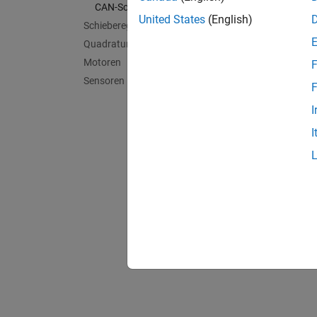
CAN-Schnittstelle
CAN-Sch
United States
(English)
Schieberegister
Lesen 
Quadratur-Encoder
Motoren
F
Sensoren
F
I
I