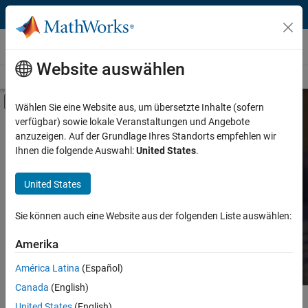
Weiter zum Inhalt
Bücher zu MATLAB und Simulink
Website auswählen
Bücher - Übersicht
Suche
Teilnehmen am Buchprogramm
Umschaltung für Off-Canvas-Navigation
Wählen Sie eine Website aus, um übersetzte Inhalte (sofern
verfügbar) sowie lokale Veranstaltungen und Angebote
Kategorie
Suchen Sie nach MATLAB
anzuzeigen. Auf der Grundlage Ihres Standorts empfehlen wir
und Simulink-basierten
Ihnen die folgende Auswahl:
United States
.
Produkt
Büchern
United States
Sprache
Finden Sie Bücher mit Theorien, Beispielen aus der
Sie können auch eine Website aus der folgenden Liste auswählen:
Praxis und Übungen.
Amerika
América Latina
(Español)
Canada
(English)
Hauptinhalt
Suche
United States
(English)