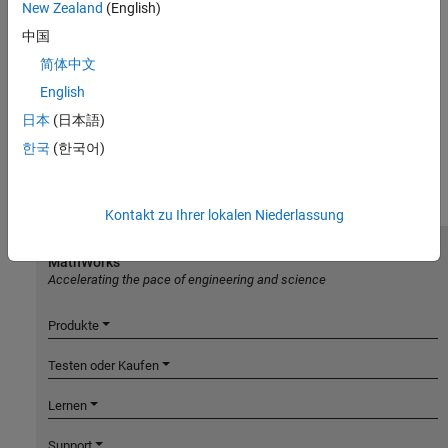
New Zealand
(English)
中国
简体中文
English
日本
(日本語)
한국
(한국어)
Kontakt zu Ihrer lokalen Niederlassung
MathWorks
Accelerating the pace of engineering and science
Produkte
Testen oder Kaufen
Lernen
Support