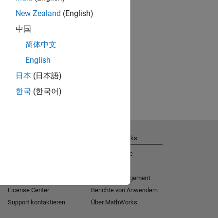
New Zealand
(English)
中国
简体中文
English
日本
(日本語)
한국
(한국어)
Support
Über MathWorks
Hilfe zur Installation
Jobs & Karriere
MATLAB Answers
Newsroom
Consulting
Soziales Engagement
License Center
Berichte von Anwendern
Support kontaktieren
Über MathWorks