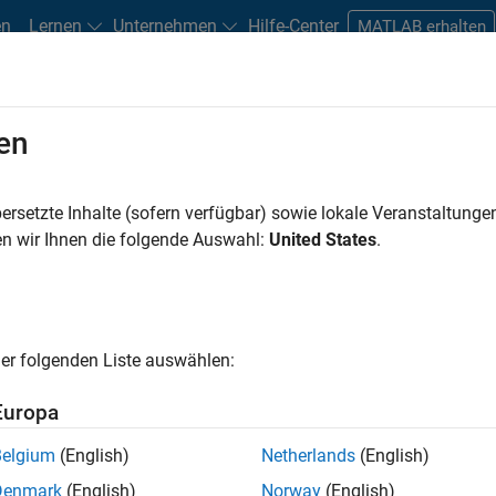
en
Lernen
Unternehmen
Hilfe-Center
MATLAB erhalten
en
Play
Video 
29:45
ersetzte Inhalte (sofern verfügbar) sowie lokale Veranstaltung
Resources
n wir Ihnen die folgende Auswahl:
United States
.
Video
ng Simulink – Part 2: Virtual
er folgenden Liste auswählen:
Europa
plex algorithms deployed in production systems to
he cost of downtime for implementing improvements in
Belgium
(English)
Netherlands
(English)
companies are tuning to virtual commissioning to
Denmark
(English)
Norway
(English)