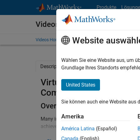
Weiter zum Inhalt
Produkte
Lösung
Videos
Website auswähl
Videos Home
Search
Wählen Sie eine Website aus, um üb
Description
Full Transcript
Code and 
Grundlage Ihres Standorts empfehle
Virtual Commissioning usi
United States
Commissioning
Sie können auch eine Website aus d
Overview
Amerika
Many industries are facing increasingly com
achieve greater productivity. In addition, t
América Latina
(Español)
control software can be prohibitive. Today, 
Canada
(English)