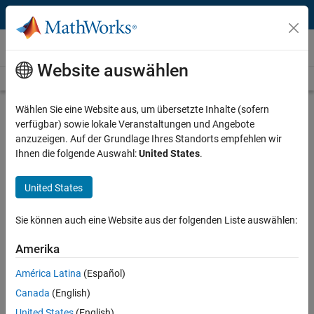
Weiter zum Inhalt
Videos
Website auswählen
Videos Home
Search
Play
Vi
1:07:31
Wählen Sie eine Website aus, um übersetzte Inhalte (sofern
verfügbar) sowie lokale Veranstaltungen und Angebote
Description
anzuzeigen. Auf der Grundlage Ihres Standorts empfehlen wir
Ihnen die folgende Auswahl:
United States
.
Video
Generate C Code from MATLAB
Functions Using the Embedded
United States
MATLAB Subset
Sie können auch eine Website aus der folgenden Liste auswählen:
Recorded: 19 Nov 2009
Amerika
América Latina
(Español)
Related Resources
Canada
(English)
United States
(English)