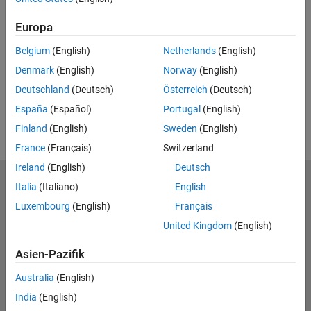
Feedback
Europa
UP NEXT
Belgium
(English)
Netherlands
(English)
RELATED VIDEOS
Denmark
(English)
Norway
(English)
Deutschland
(Deutsch)
Österreich
(Deutsch)
España
(Español)
Portugal
(English)
Finland
(English)
Sweden
(English)
France
(Français)
Switzerland
Ireland
(English)
Deutsch
MathWorks
Italia
(Italiano)
English
Accelerating the pace of engineering and science
Luxembourg
(English)
Français
United Kingdom
(English)
Produkte
Asien-Pazifik
Testen oder Kaufen
Australia
(English)
Lernen
India
(English)