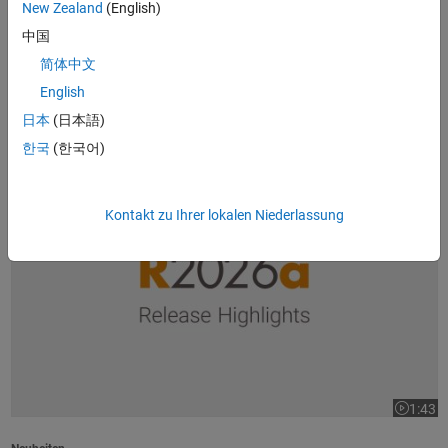
New Zealand
(English)
1:37
Dauer de
中国
Produktübersicht
简体中文
Was ist MATLAB?
(1:37)
English
日本
(日本語)
Beliebt
한국
(한국어)
Highlights der R2026a-Version
Kontakt zu Ihrer lokalen Niederlassung
1:43
Dauer de