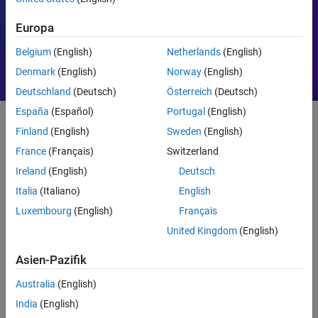
Motorsteuerung
PID
Europa
Belgium
(English)
Netherlands
(English)
Denmark
(English)
Norway
(English)
Deutschland
(Deutsch)
Österreich
(Deutsch)
España
(Español)
Portugal
(English)
Finland
(English)
Sweden
(English)
Erste Schritte
France
(Français)
Switzerland
Ireland
(English)
Deutsch
Was ist MATLAB?
Italia
(Italiano)
English
Luxembourg
(English)
Français
United Kingdom
(English)
Asien-Pazifik
Australia
(English)
India
(English)