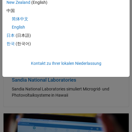
Navigation im Panel
New Zealand
(English)
中国
简体中文
English
日本
(日本語)
한국
(한국어)
Kontakt zu Ihrer lokalen Niederlassung
Sandia National Laboratories
Sandia National Laboratories simuliert Microgrid- und
Photovoltaiksysteme in Hawaii
Navigation im Panel