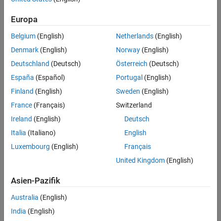
Energiesysteme
Europa
Navigation im Panel
Belgium
(English)
Netherlands
(English)
Denmark
(English)
Norway
(English)
Deutschland
(Deutsch)
Österreich
(Deutsch)
España
(Español)
Portugal
(English)
Finland
(English)
Sweden
(English)
France
(Français)
Switzerland
Ireland
(English)
Deutsch
Italia
(Italiano)
English
Luxembourg
(English)
Français
United Kingdom
(English)
Netzlösungen von Siemens Energy
(4:03)
Transformation des Stromnetzes: Wie Siemens Energy das
Asien-Pazifik
Energie-Trilemma meistert
Australia
(English)
India
(English)