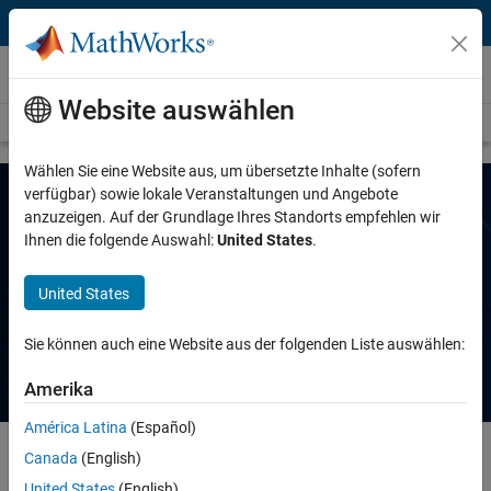
Weiter zum Inhalt
Energiesystem-Anwendungen
Website auswählen
Übersicht
Themen
Berichte von Anwendern
Wählen Sie eine Website aus, um übersetzte Inhalte (sofern
verfügbar) sowie lokale Veranstaltungen und Angebote
anzuzeigen. Auf der Grundlage Ihres Standorts empfehlen wir
Energiesysteme — Berichte von
Ihnen die folgende Auswahl:
United States
.
Anwendern
United States
Entdecken Sie Kundenberichte über
Energiesystemanwendungen
Sie können auch eine Website aus der folgenden Liste auswählen:
Amerika
América Latina
(Español)
Canada
(English)
United States
(English)