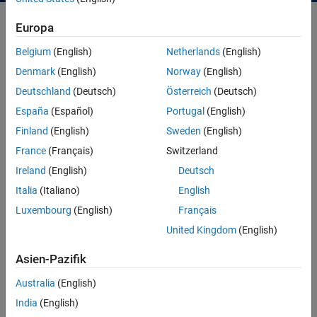
Europa
Bereitstellen Ihrer MATLAB oder Simulink-Modelle auf zahlreichen
Belgium
(English)
Netherlands
(English)
Einsatzzielen in einer Produktionsumgebung. Mit der MathWorks
Denmark
(English)
Norway
(English)
Software können Sie Ihre Modelle in Fahrzeugen, Industrieanlagen,
Betriebssystemen, Unternehmensanwendungen oder
Deutschland
(Deutsch)
Österreich
(Deutsch)
browserbasierten Anwendungen bereitstellen, ohne sie in einer
España
(Español)
Portugal
(English)
anderen Sprache neu zu kodieren.
Finland
(English)
Sweden
(English)
France
(Français)
Switzerland
Ireland
(English)
Deutsch
Italia
(Italiano)
English
Luxembourg
(English)
Français
United Kingdom
(English)
Asien-Pazifik
Australia
(English)
India
(English)