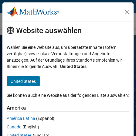
Weiter zum Inhalt
Modellbereitstellung
Website auswählen
Wählen Sie eine Website aus, um übersetzte Inhalte (sofern
verfügbar) sowie lokale Veranstaltungen und Angebote
anzuzeigen. Auf der Grundlage Ihres Standorts empfehlen wir
MATLAB für die Modellbereitstellung
Ihnen die folgende Auswahl:
United States
.
Bereitstellen von trainierten
United States
Vorhersagemodellen auf Zielsystemen
Sie können auch eine Website aus der folgenden Liste auswählen:
Amerika
Preisangebot anfordern
Vertrieb kontaktieren
América Latina
(Español)
Canada
(English)
United States
(English)