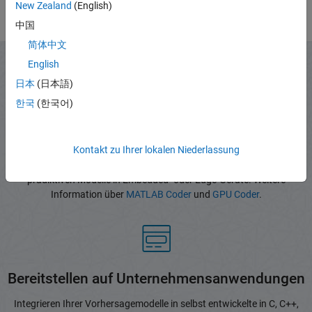
New Zealand
(English)
中国
简体中文
English
日本
(日本語)
한국
(한국어)
Bereitstellen auf embedded Geräten
Kontakt zu Ihrer lokalen Niederlassung
®
Konvertieren Ihrer Modelle in C, C++ und CUDA
zur Einbindung Ihrer
prädiktiven Modelle in Embedded- oder Edge-Geräte. Weitere
Information über
MATLAB Coder
und
GPU Coder
.
Bereitstellen auf Unternehmensanwendungen
Integrieren Ihrer Vorhersagemodelle in selbst entwickelte in C, C++,