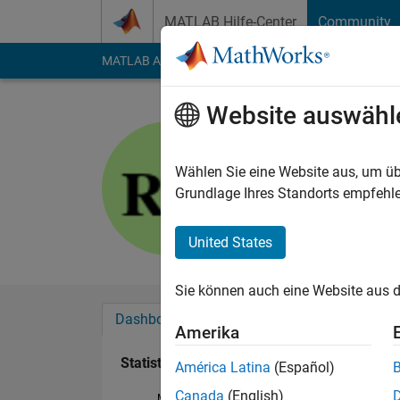
Weiter zum Inhalt
MATLAB Hilfe-Center
Community
MATLAB Answers
File Exchange
Cody
AI Cha
Website auswähl
Riaz Khan
Last seen: mehr als e
Wählen Sie eine Website aus, um üb
Followers:
0
Followi
Grundlage Ihres Standorts empfehle
Follow
United States
Sie können auch eine Website aus d
Dashboard
Abzeichen
Empfehlungen
Amerika
Statistik
América Latina
(Español)
Canada
(English)
MATLAB Answers