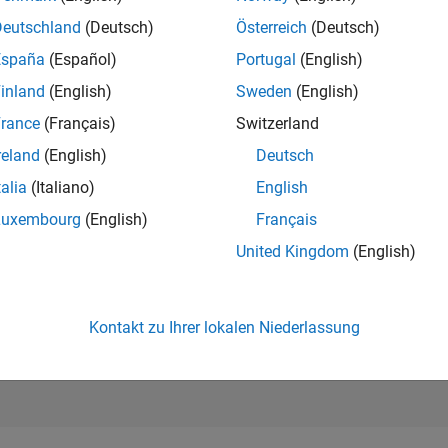
190.132
of 302.025
Deutschland
(Deutsch)
Österreich
(Deutsch)
España
(Español)
Portugal
(English)
REPUTATION
0
inland
(English)
Sweden
(English)
rance
(Français)
Switzerland
BEITRÄGE
1
Frage
reland
(English)
Deutsch
0
Antworten
talia
(Italiano)
English
ANTWORTZUS
Luxembourg
(English)
Français
0.0%
/24
02/25
L
05/25
08/25
11/25
02/26
05/26
08/26
United Kingdom
(English)
ZEITACHSE
ERHALTENE
STIMMEN
0
Kontakt zu Ihrer lokalen Niederlassung