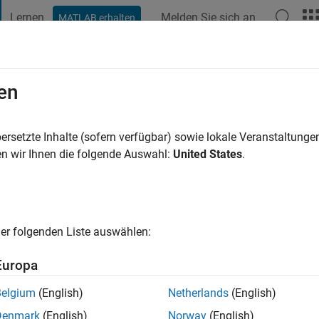
Lernen
Melden Sie sich an
MATLAB erhalten
t Playground
Diskussionen
Wettbewerbe
Blogs
Veröffentlic
en
in Jahr vor
|
Aktiv seit 2023
ersetzte Inhalte (sofern verfügbar) sowie lokale Veranstaltung
ng:
0
n wir Ihnen die folgende Auswahl:
United States
.
er folgenden Liste auswählen:
Europa
Belgium
(English)
Netherlands
(English)
RANG
Denmark
(English)
Norway
(English)