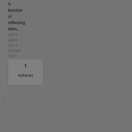
%
Number
of
reflecting
elem...
fast 3
Jahre
vor | 1
Antwort
| 0
1
Antwort