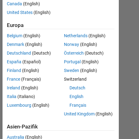
2023
Canada
(English)
United States
(English)
Followers:
0
Europa
Following:
Belgium
(English)
Netherlands
(English)
0
Denmark
(English)
Norway
(English)
Deutschland
(Deutsch)
Österreich
(Deutsch)
Follow
España
(Español)
Portugal
(English)
Finland
(English)
Sweden
(English)
France
(Français)
Switzerland
Dashboard
Ireland
(English)
Deutsch
Italia
(Italiano)
English
Statistik
Luxembourg
(English)
Français
MATLAB Answers
United Kingdom
(English)
Asien-Pazifik
-2
-1
3
2
Australia
(English)