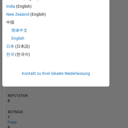
India
(English)
BEITRÄGE
L
1
New Zealand
(English)
中国
简体中文
English
0
12/23
04/24
08/24
12/24
08/25
12/25
04/26
08/26
08/23
01/24
06/24
11/24
L
04/25
09/25
02/26
07/26
日本
(日本語)
ZEITACHSE
한국
(한국어)
RANG
Kontakt zu Ihrer lokalen Niederlassung
190.132
of
302.025
REPUTATION
0
BEITRÄGE
1
Frage
0