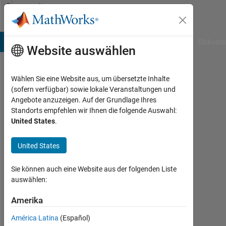
Weiter zum Inhalt
Community
Profile
B Answers
File Exchange
Cody
AI Chat Playground
Diskussi
Website auswählen
Wählen Sie eine Website aus, um übersetzte Inhalte
Riaz
(sofern verfügbar) sowie lokale Veranstaltungen und
Angebote anzuzeigen. Auf der Grundlage Ihres
Khan
Standorts empfehlen wir Ihnen die folgende Auswahl:
United States
.
Last
seen:
mehr
United States
als
ein
Sie können auch eine Website aus der folgenden Liste
Jahr
auswählen:
vor
|
Amerika
Aktiv
América Latina
(Español)
seit