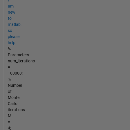
I
am
new
to
matlab,
so
please
help.
%
Parameters
num_iterations
=
100000;
%
Number
of
Monte
Carlo
iterations
M
=
4;