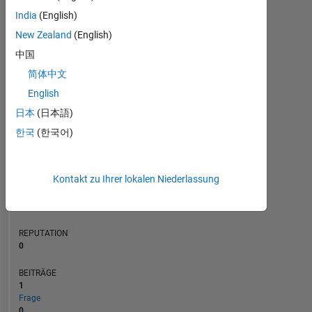
India
(English)
BEITRÄGE
L
1
New Zealand
(English)
中国
简体中文
English
0
12/23
04/24
08/24
12/24
08/25
12/25
04/26
08/26
08/23
01/24
06/24
11/24
L
04/25
09/25
02/26
07/26
日本
(日本語)
ZEITACHSE
한국
(한국어)
RANG
Kontakt zu Ihrer lokalen Niederlassung
190.136
of
302.028
REPUTATION
0
BEITRÄGE
1
Frage
0