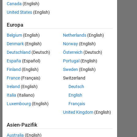
2023
Canada
(English)
United States
(English)
Followers:
0
Europa
Following:
Belgium
(English)
Netherlands
(English)
0
Denmark
(English)
Norway
(English)
Deutschland
(Deutsch)
Österreich
(Deutsch)
Follow
España
(Español)
Portugal
(English)
Finland
(English)
Sweden
(English)
France
(Français)
Switzerland
Dashboard
Ireland
(English)
Deutsch
Italia
(Italiano)
English
Statistik
Luxembourg
(English)
Français
MATLAB Answers
United Kingdom
(English)
Asien-Pazifik
-2
-1
3
2
Australia
(English)