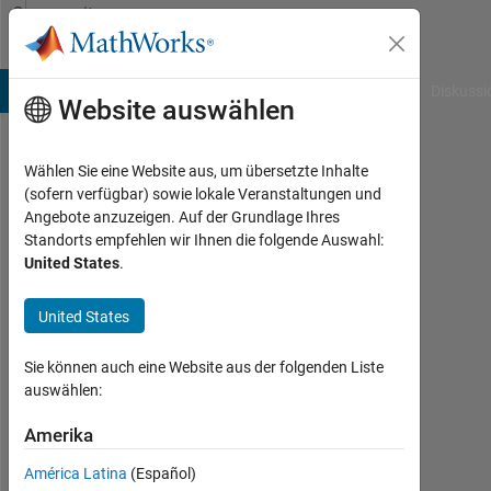
Weiter zum Inhalt
Community
Profile
B Answers
File Exchange
Cody
AI Chat Playground
Diskussi
Website auswählen
Wählen Sie eine Website aus, um übersetzte Inhalte
Riaz
(sofern verfügbar) sowie lokale Veranstaltungen und
Angebote anzuzeigen. Auf der Grundlage Ihres
Khan
Standorts empfehlen wir Ihnen die folgende Auswahl:
United States
.
Last
seen:
mehr
United States
als
ein
Sie können auch eine Website aus der folgenden Liste
Jahr
auswählen:
vor
|
Amerika
Aktiv
América Latina
(Español)
seit