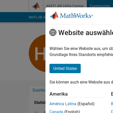
Weiter zum Inhalt
MATLAB Hilfe-Center
Community
MATLAB Answers
File Exchange
Cody
AI Cha
Website auswähl
Hugh Har
Last seen: etwa 4 Ja
Wählen Sie eine Website aus, um üb
Followers:
1
Followi
Grundlage Ihres Standorts empfehle
Follow
United States
Sie können auch eine Website aus d
Dashboard
Abzeichen
Empfehlungen
Amerika
Statistik
América Latina
(Español)
Canada
(English)
MATLAB Answers
File Exchange
All