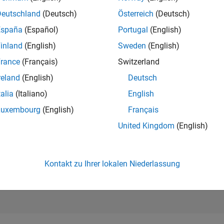
20.062
of 302.025
Deutschland
(Deutsch)
Österreich
(Deutsch)
España
(Español)
Portugal
(English)
REPUTATION
2
inland
(English)
Sweden
(English)
rance
(Français)
Switzerland
BEITRÄGE
0
Fragen
reland
(English)
Deutsch
1
Antwort
talia
(Italiano)
English
ANTWORTZUS
Luxembourg
(English)
Français
0.00%
0
08/21
L
05/22
02/23
11/23
08/24
05/25
02/26
United Kingdom
(English)
ZEITACHSE
ERHALTENE
STIMMEN
1
Kontakt zu Ihrer lokalen Niederlassung