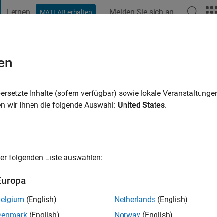
Lernen
Melden Sie sich an
MATLAB erhalten
t Playground
Diskussionen
Wettbewerbe
Blogs
Veröffentlic
en
vey
hre vor
|
Aktiv seit 2017
ersetzte Inhalte (sofern verfügbar) sowie lokale Veranstaltung
ng:
0
n wir Ihnen die folgende Auswahl:
United States
.
er folgenden Liste auswählen:
Europa
Belgium
(English)
Netherlands
(English)
RANG
Denmark
(English)
Norway
(English)