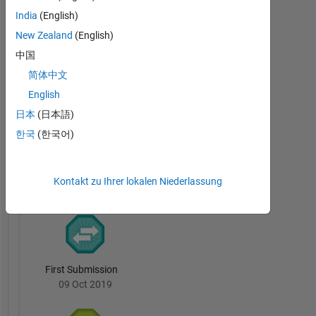
India
(English)
New Zealand
(English)
中国
First Answer
简体中文
20 Jul 2017
English
日本
(日本語)
한국
(한국어)
File
Exchange
Alle
Abzeichen
Kontakt zu Ihrer lokalen Niederlassung
First Submission
09 Oct 2019