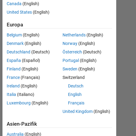
Canada
(English)
Followers:
United States
(English)
1
Europa
Following:
0
Belgium
(English)
Netherlands
(English)
Denmark
(English)
Norway
(English)
Follow
Deutschland
(Deutsch)
Österreich
(Deutsch)
España
(Español)
Portugal
(English)
Finland
(English)
Sweden
(English)
Abzeichen
France
(Français)
Switzerland
Ireland
(English)
Deutsch
Hugh
Italia
(Italiano)
English
Harvey's
Abzeichen
Luxembourg
(English)
Français
United Kingdom
(English)
MATLAB
Answers
Alle
Asien-Pazifik
Abzeichen
Australia
(English)