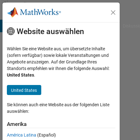
Weiter zum Inhalt
Community
Profile
B Answers
File Exchange
Cody
AI Chat Playground
Diskussi
Website auswählen
Wählen Sie eine Website aus, um übersetzte Inhalte
Hugh
(sofern verfügbar) sowie lokale Veranstaltungen und
Angebote anzuzeigen. Auf der Grundlage Ihres
Harvey
Standorts empfehlen wir Ihnen die folgende Auswahl:
United States
.
Last
seen:
etwa
United States
4
Jahre
Sie können auch eine Website aus der folgenden Liste
vor
auswählen:
|
Aktiv
Amerika
seit
América Latina
(Español)
2017