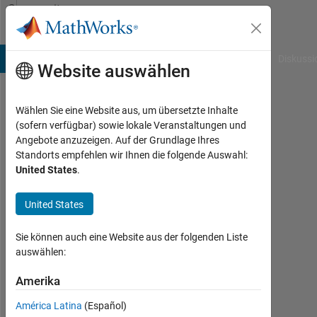
Weiter zum Inhalt
Community
Profile
B Answers
File Exchange
Cody
AI Chat Playground
Diskussi
Website auswählen
Wählen Sie eine Website aus, um übersetzte Inhalte
Wanbin
(sofern verfügbar) sowie lokale Veranstaltungen und
Angebote anzuzeigen. Auf der Grundlage Ihres
Song
Standorts empfehlen wir Ihnen die folgende Auswahl:
United States
.
MathWorks
United States
Last
seen:
Sie können auch eine Website aus der folgenden Liste
etwa
auswählen:
4
Amerika
Jahre
vor
América Latina
(Español)
|