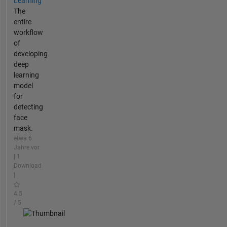
Learning
The
entire
workflow
of
developing
deep
learning
model
for
detecting
face
mask.
etwa 6
Jahre vor
| 1
Download
|
4.5
/ 5