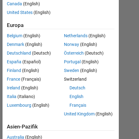
Canada
(English)
Aktiv
seit
United States
(English)
2015
Europa
Followers:
Belgium
(English)
Netherlands
(English)
0
Denmark
(English)
Norway
(English)
Following:
Deutschland
(Deutsch)
Österreich
(Deutsch)
0
España
(Español)
Portugal
(English)
Finland
(English)
Sweden
(English)
Follow
France
(Français)
Switzerland
Nachricht
Ireland
(English)
Deutsch
Application
Italia
(Italiano)
English
Engineer
Luxembourg
(English)
Français
@
MathWorks
United Kingdom
(English)
Asien-Pazifik
Australia
(English)