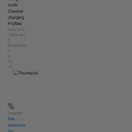
multi-
Channel
charging
Profiles
mehr als 6
Jahre vor |
6
Downloads
|
5.0
/ 5
Gesendet
Fire
Detection
for