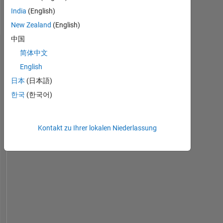
India
(English)
New Zealand
(English)
中国
Dashboard
简体中文
English
Statistik
日本
(日本語)
MATLAB Answers
File Exchange
Cody
All
한국
(한국어)
-2
-1
6
7
8
5
Kontakt zu Ihrer lokalen Niederlassung
4
BEITRÄGE
3
L
2
1
0
09/16
11/17
01/19
03/20
05/21
07/22
09/23
11/24
11/16
03/18
07/19
11/20
03/22
07/23
03/26
07/15
01/17
07/18
01/20
07/21
L
01/23
07/24
01/26