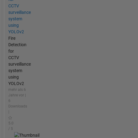
CCTV
surveillance
system
using
YOLOv2
Fire
Detection
for
CCTV
surveillance
system
using
YOLOv2
mehr als 6
Jahre vor |
6
Downloads
|
5.0
/ 5