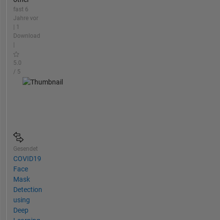
fast 6
Jahre vor
| 1
Download
|
5.0
/ 5
Gesendet
COVID19
Face
Mask
Detection
using
Deep