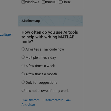
Windows
macOS
Linux
nzufügen