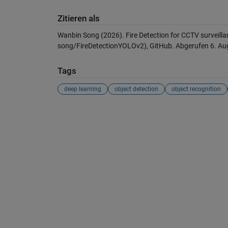
Zitieren als
Wanbin Song (2026).
Fire Detection for CCTV surveil
song/FireDetectionYOLOv2), GitHub. Abgerufen
6. Au
Tags
deep learning
object detection
object recognition