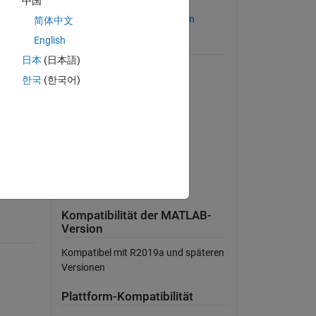
中国
Lizenz auf GitHub anzeigen
简体中文
English
Erfordert
日本
(日本語)
MATLAB
한국
(한국어)
ge
Computer Vision Toolbox
Deep Learning Toolbox
GPU Coder
Image Processing Toolbox
MATLAB Coder
ings of
Parallel Computing Toolbox
Kompatibilität der MATLAB-
Version
Kompatibel mit R2019a und späteren
Versionen
Plattform-Kompatibilität