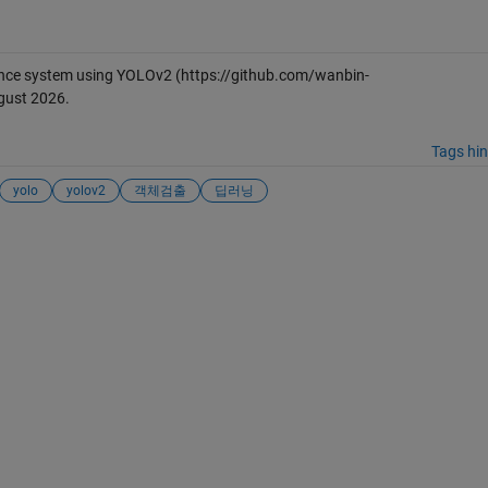
lance system using YOLOv2
(https://github.com/wanbin-
gust 2026
.
Tags hi
yolo
yolov2
객체검출
딥러닝