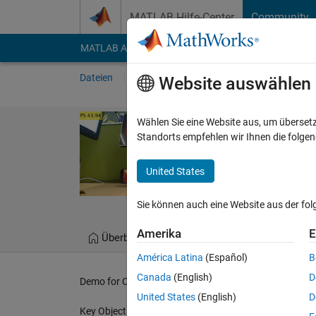
Weiter zum Inhalt
MATLAB Hilfe-Center
Community
MATLAB Answers
File Exchange
Cody
AI Cha
Dateien
Autoren
Mein File Exchange
V
Website auswählen
Fire Detectio
Wählen Sie eine Website aus, um überset
Standorts empfehlen wir Ihnen die folge
Fire Detection for CCTV
https://github.com/
United States
Wanbin Song
Sie können auch eine Website aus der fo
Amerika
E
Überblick
Dateien
Versionsverlau
América Latina
(Español)
B
Canada
(English)
D
Demo for CCTV surveillance system using Deep Learnin
United States
(English)
D
Key Objective for this demo