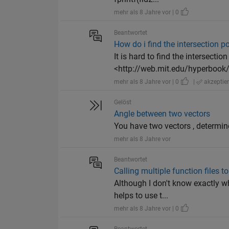
mehr als 8 Jahre vor | 0
Beantwortet
How do i find the intersection 
It is hard to find the intersectio
<http://web.mit.edu/hyperbook/P
mehr als 8 Jahre vor | 0
|
akzeptier
Gelöst
Angle between two vectors
You have two vectors , determine
mehr als 8 Jahre vor
Beantwortet
Calling multiple function files to
Although I don't know exactly wh
helps to use t...
mehr als 8 Jahre vor | 0