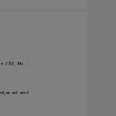
 [1 0 0]; The a...
ved, sometimes it