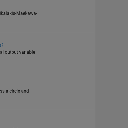
trikalakis-Maekawa-
s?
nal output variable
ss a circle and