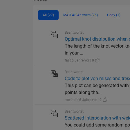
All (27)
MATLAB Answers (26)
Cody (1)
Beantwortet
Optimal knot distribution when s
The length of the knot vector kno
in your ...
fast 6 Jahre vor | 0
Beantwortet
Code to plot von mises and tres
This plot can be generated with 
points along tha...
mehr als 6 Jahre vor | 0
Beantwortet
Scattered interpolation with wei
You could add some random point