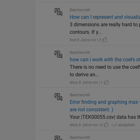
Beantwortet
How can I represent and visual
3 dimensions are really hard to p
contours. If y...
fast 8 Jahre vor | 0
Beantwortet
how can i work with the coefs o
There is no need to use the coef
to derive an...
etwa 8 Jahre vor | 1
Beantwortet
Error finding and graphing max 
are not consistent. )
Your |TEK00055.csv| data has t
etwa 8 Jahre vor | 0
|
akzeptiert
Beantwortet