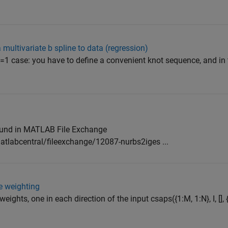
 a multivariate b spline to data (regression)
e d=1 case: you have to define a convenient knot sequence, and in 
ound in MATLAB File Exchange
labcentral/fileexchange/12087-nurbs2iges ...
e weighting
eights, one in each direction of the input csaps({1:M, 1:N}, I, [], {