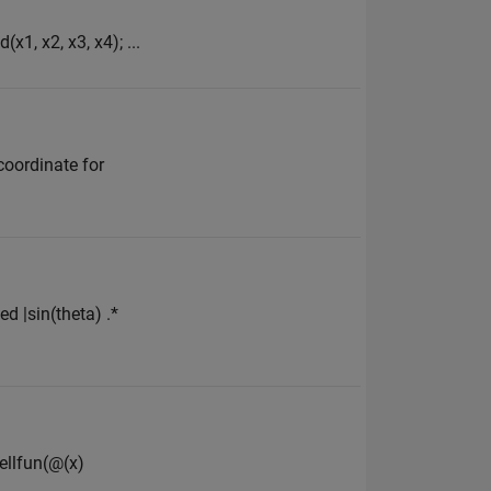
x1, x2, x3, x4); ...
 coordinate for
ed |sin(theta) .*
cellfun(@(x)