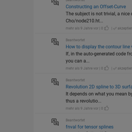
Beantwortet
Constructing an Offset-Curve
The subject is not trivial, a n
Cho/node210.ht...
mehr als 9 Jahre vor | 0
|
akzeptier
Beantwortet
How to display the contour line 
If, in the auto-generated code fr
you can a...
mehr als 9 Jahre vor | 0
|
akzeptier
Beantwortet
Revolution 2D spline to 3D surf
It depends on what you mean by _
thus a revolutio...
mehr als 9 Jahre vor | 0
Beantwortet
fnval for tensor splines