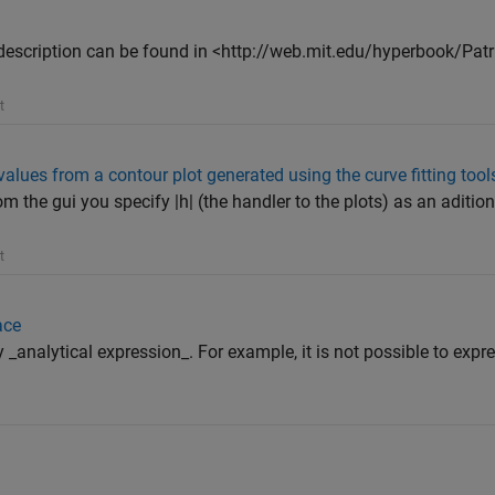
ice description can be found in <http://web.mit.edu/hyperbook/Pa
t
values from a contour plot generated using the curve fitting tool
om the gui you specify |h| (the handler to the plots) as an aditio
t
ace
analytical expression_. For example, it is not possible to expre