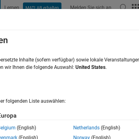
Lernen
Melden Sie sich an
MATLAB erhalten
t Playground
Diskussionen
Wettbewerbe
Blogs
Veröffentlic
en
Miguel
NA
ersetzte Inhalte (sofern verfügbar) sowie lokale Veranstaltung
n wir Ihnen die folgende Auswahl:
United States
.
3 Jahre vor
|
Aktiv seit 2016
ng:
0
cht
er folgenden Liste auswählen:
Europa
Belgium
(English)
Netherlands
(English)
Denmark
(English)
Norway
(English)