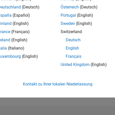
RANG
Deutschland
(Deutsch)
Österreich
(Deutsch)
2.241
España
(Español)
Portugal
(English)
of 302.031
inland
(English)
Sweden
(English)
REPUTATION
29
rance
(Français)
Switzerland
reland
(English)
Deutsch
BEITRÄGE
2
Fragen
talia
(Italiano)
English
24
Antworten
Luxembourg
(English)
Français
ANTWORTZUS
United Kingdom
(English)
50.0%
9/20
06/21
L
03/22
12/22
09/23
06/24
03/25
12/25
ZEITACHSE
ERHALTENE
Kontakt zu Ihrer lokalen Niederlassung
STIMMEN
4