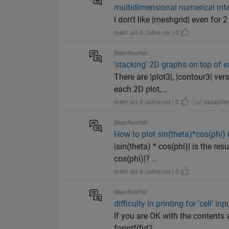
multidimensional numerical inte
I don't like |meshgrid| even for 2
mehr als 8 Jahre vor | 0
Beantwortet
'stacking' 2D graphs on top of e
There are |plot3|, |contour3| ver
each 2D plot,...
mehr als 8 Jahre vor | 0
|
akzeptier
Beantwortet
How to plot sin(theta)*cos(phi) 
|sin(theta) * cos(phi)| is the re
cos(phi)|? ...
mehr als 8 Jahre vor | 0
Beantwortet
difficulty in printing for 'cell' inp
If you are OK with the contents 
fprintf(fid2...