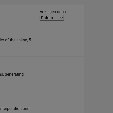
Filter2
Anzeigen nach
er of the spline, 5
ns, generating
interpolation and