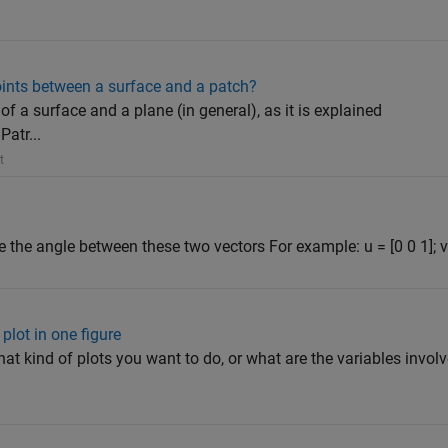
points between a surface and a patch?
n of a surface and a plane (in general), as it is explained
atr...
t
 the angle between these two vectors For example: u = [0 0 1]; v =
 plot in one figure
at kind of plots you want to do, or what are the variables invol