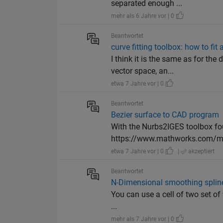
separated enough ...
mehr als 6 Jahre vor | 0
Beantwortet
curve fitting toolbox: how to fit
I think it is the same as for th
vector space, an...
etwa 7 Jahre vor | 0
Beantwortet
Bezier surface to CAD program
With the Nurbs2IGES toolbox f
https://www.mathworks.com/mat
etwa 7 Jahre vor | 0
|
akzeptiert
Beantwortet
N-Dimensional smoothing splin
You can use a cell of two set of w
...
mehr als 7 Jahre vor | 0