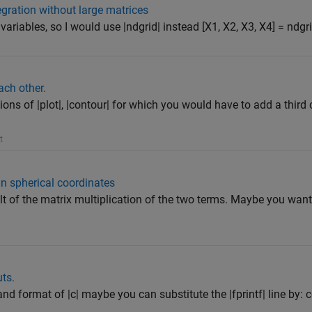
gration without large matrices
 variables, so I would use |ndgrid| instead [X1, X2, X3, X4] = ndgrid(
ach other.
sions of |plot|, |contour| for which you would have to add a third
t
in spherical coordinates
sult of the matrix multiplication of the two terms. Maybe you want
uts.
and format of |c| maybe you can substitute the |fprintf| line by: 