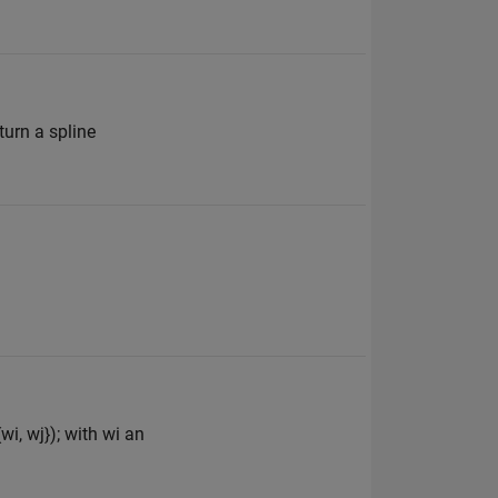
turn a spline
wi, wj}); with wi an