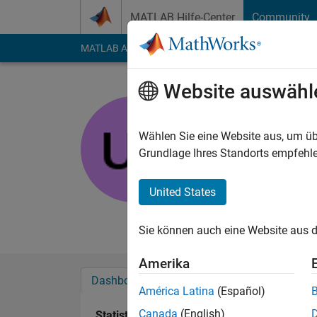
Weiter zum Inhalt
MATLAB Hilfe-Center
Community
MATLAB Answers
File Exchange
Cody
AI Cha
Website auswähl
Unai San 
Nordex-ACCIO
Wählen Sie eine Website aus, um üb
Grundlage Ihres Standorts empfehle
Last seen: mehr als 
Followers:
0
Followi
United States
Follow
Nachri
Sie können auch eine Website aus d
Amerika
Dashboard
Abzeichen
Empfehlungen
América Latina
(Español)
Canada
(English)
Statistik