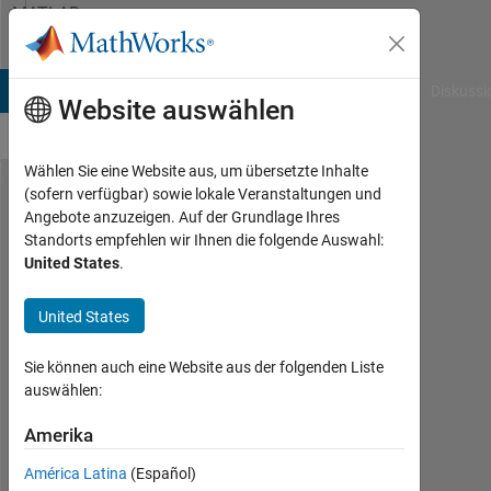
Weiter zum Inhalt
MATLAB
Answers
B Answers
File Exchange
Cody
AI Chat Playground
Diskussi
Website auswählen
Wählen Sie eine Website aus, um übersetzte Inhalte
(sofern verfügbar) sowie lokale Veranstaltungen und
N-
Angebote anzuzeigen. Auf der Grundlage Ihres
Standorts empfehlen wir Ihnen die folgende Auswahl:
Dimensional
United States
.
smoothing
spline
United States
weighting
Sie können auch eine Website aus der folgenden Liste
auswählen:
Avery
Berman
Amerika
28
América Latina
(Español)
Mär.