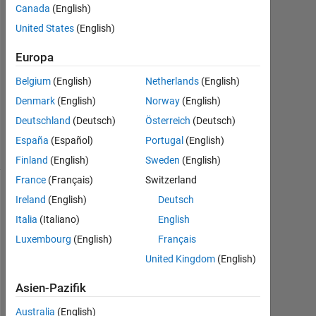
Canada
(English)
2016
2
United States
(English)
Antworten
Europa
Aktualisiert
Belgium
(English)
Netherlands
(English)
11 Dez.
Denmark
(English)
Norway
(English)
2018
8
Deutschland
(Deutsch)
Österreich
(Deutsch)
Ansichten
España
(Español)
Portugal
(English)
(30 Tage)
Finland
(English)
Sweden
(English)
France
(Français)
Switzerland
Ältere
Ireland
(English)
Deutsch
Kommentare
Italia
(Italiano)
English
anzeigen
Luxembourg
(English)
Français
United Kingdom
(English)
Asien-Pazifik
I
Australia
(English)
s 