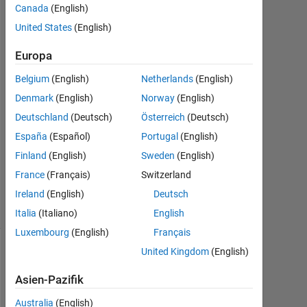
Canada
(English)
United States
(English)
Sahil
Jain
Europa
26
Jul.
Belgium
(English)
Netherlands
(English)
2018
Denmark
(English)
Norway
(English)
1
Deutschland
(Deutsch)
Österreich
(Deutsch)
Antwort
Aktualisiert
España
(Español)
Portugal
(English)
20 Aug.
Finland
(English)
Sweden
(English)
2021
France
(Français)
Switzerland
6
Ansichten
Ireland
(English)
Deutsch
(30 Tage)
Italia
(Italiano)
English
Luxembourg
(English)
Français
United Kingdom
(English)
Info
Asien-Pazifik
Diese
Frage
Australia
(English)